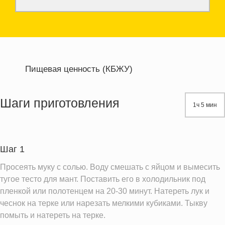
Пищевая ценность (КБЖУ)
Энергетическая ценность
505.2 кКал
Жиры
6.1 г
Шаги приготовления
1ч 5 мин
Белки
13.9 г
Углеводы
96.0 г
Пищевые волокна
2.9 г
Шаг 1
Сахар
0.3 г
Просеять муку с солью. Воду смешать с яйцом и вымесить
Натрий
2.2 мг
тугое тесто для мант. Поставить его в холодильник под
пленкой или полотенцем на 20-30 минут. Натереть лук и
Магний
23.8 мг
чеснок на терке или нарезать мелкими кубиками. Тыкву
Кальций
16.3 мг
помыть и натереть на терке.