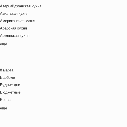
Азербайджанская кухня
Азиатская кухня
Американская кухня
Арабская кухня
Армянская кухня
Белорусская
ещё
Ближневосточная
Болгарская кухня
Британская кухня
8 марта
Венгерская кухня
Барбекю
Греческая кухня
Будние дни
Грузинская кухня
Бюджетные
Еврейская кухня
Весна
Европейская кухня
Выходные дни
ещё
Индийская кухня
Готовим с детьми
Испанская кухня
День игры
Итальянская кухня