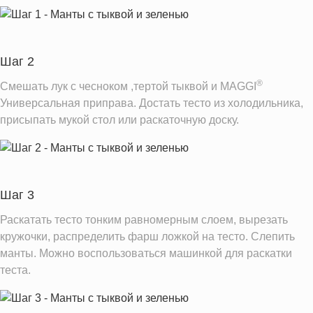
Железо
5.0 мг
Калий
115.9 мг
Фолиевая кислота
31.4 мкг
Шаг 2
Витамин Е
0.1 мг
®
Смешать лук с чесноком ,тертой тыквой и MAGGI
Насыщенные жиры
0.2 г
Универсальная приправа. Достать тесто из холодильника,
присыпать мукой стол или раскаточную доску.
Информация для одной порции
Шаг 3
Раскатать тесто тонким равномерным слоем, вырезать
кружочки, распределить фарш ложкой на тесто. Слепить
манты. Можно воспользоваться машинкой для раскатки
теста.