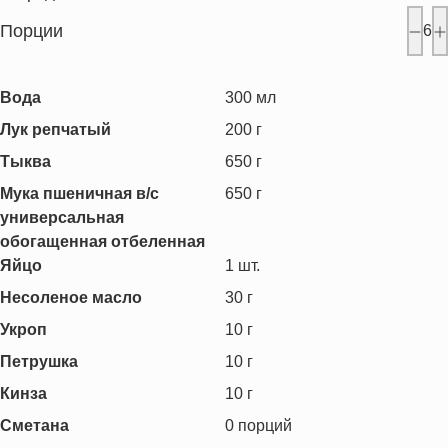
Порции
6
Вода
300
мл
Лук репчатый
200
г
Тыква
650
г
Мука пшеничная в/с
650
г
универсальная
обогащенная отбеленная
Яйцо
1
шт.
Несоленое масло
30
г
Укроп
10
г
Петрушка
10
г
Кинза
10
г
Сметана
0
порций