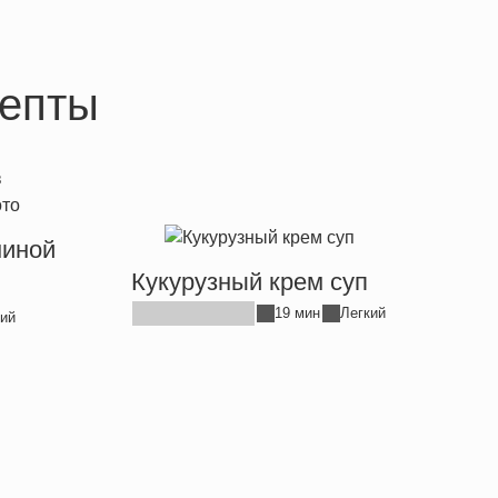
епты
ниной
Кукурузный крем суп
19 мин
Легкий
ий