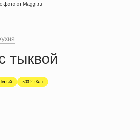
кухня
с тыквой
Легкий
503.2 кКал