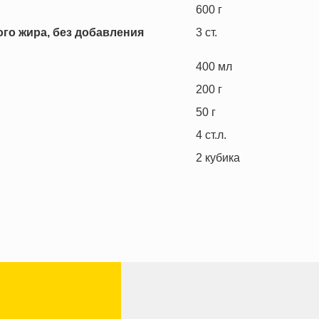
600
г
го жира, без добавления
3
ст.
400
мл
200
г
50
г
4
ст.л.
2
кубика