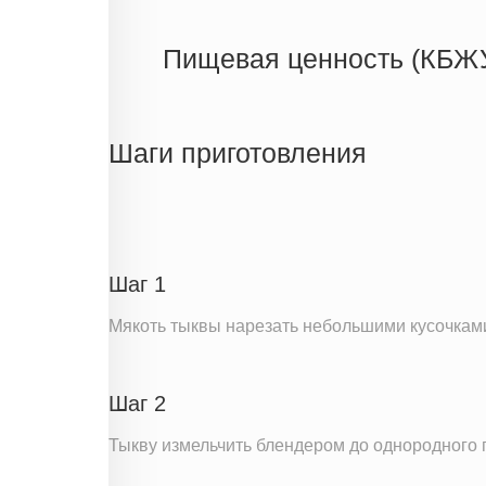
Пищевая ценность (КБЖ
Энергетическая ценность
Жиры
Шаги приготовления
Белки
Углеводы
Информация для одной порции
Шаг 1
Мякоть тыквы нарезать небольшими кусочками.
Шаг 2
Тыкву измельчить блендером до однородного 