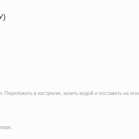
У)
503.2 кКал
23.5 г
17.7 г
56.7 г
 Переложить в кастрюлю, залить водой и поставить на огонь
пюре.