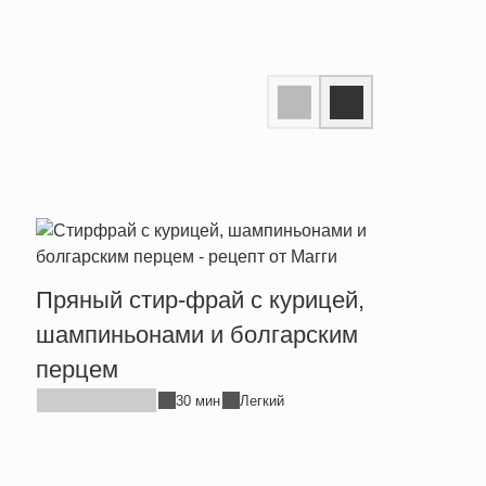
Пряный стир-фрай с курицей,
Тепл
шампиньонами и болгарским
брын
перцем
30 мин
Легкий