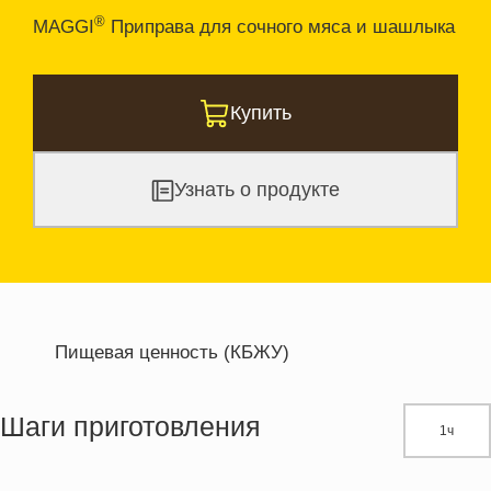
®
MAGGI
Приправа для сочного мяса и шашлыка
Купить
Узнать о продукте
Пищевая ценность (КБЖУ)
Энергетическая ценность
485.0 кКал
Жиры
39.3 г
Шаги приготовления
1ч
Белки
28.0 г
Углеводы
2.6 г