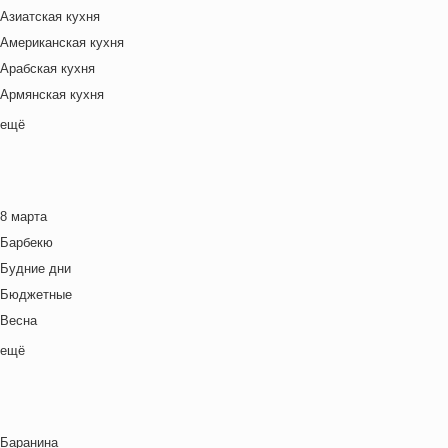
Азиатская кухня
Американская кухня
Арабская кухня
Армянская кухня
Белорусская
ещё
Ближневосточная
Болгарская кухня
Британская кухня
8 марта
Венгерская кухня
Барбекю
Греческая кухня
Будние дни
Грузинская кухня
Бюджетные
Еврейская кухня
Весна
Европейская кухня
Выходные дни
ещё
Индийская кухня
Готовим с детьми
Испанская кухня
День игры
Итальянская кухня
День матери
Кавказская кухня
Баранина