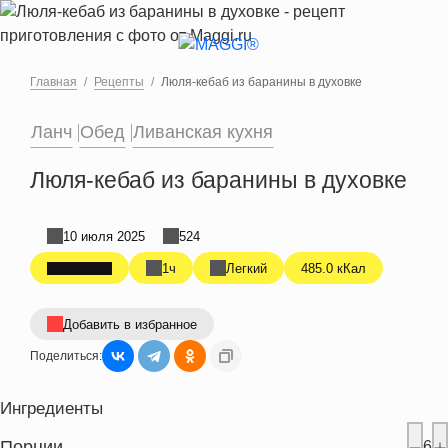
Перейти к основному содержанию
Главная
Рецепты
Люля-кебаб из баранины в духовке
Ланч
Обед
Ливанская кухня
Люля-кебаб из баранины в духовке
10 июля 2025
524
1ч
Легкий
485.0 кКал
Добавить в избранное
Поделиться:
Ингредиенты
Порции
6