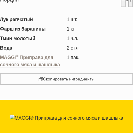
Лук репчатый
1
шт.
Фарш из баранины
1
кг
Тмин молотый
1
ч.л.
Вода
2
ст.л.
®
MAGGI
Приправа для
1
пак.
сочного мяса и шашлыка
Скопировать ингредиенты