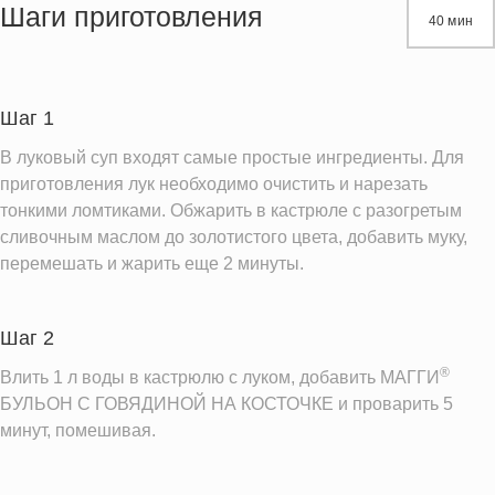
Жиры
18.9 г
Шаги приготовления
40 мин
Белки
12.4 г
Углеводы
36.8 г
Шаг 1
Информация для одной порции
В луковый суп входят самые простые ингредиенты. Для
приготовления лук необходимо очистить и нарезать
тонкими ломтиками. Обжарить в кастрюле с разогретым
сливочным маслом до золотистого цвета, добавить муку,
перемешать и жарить еще 2 минуты.
Шаг 2
®
Влить 1 л воды в кастрюлю с луком, добавить МАГГИ
БУЛЬОН С ГОВЯДИНОЙ НА КОСТОЧКЕ и проварить 5
минут, помешивая.