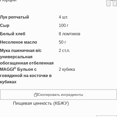
Лук репчатый
4
шт.
Сыр
100
г
Белый хлеб
8
ломтиков
Несоленое масло
50
г
Мука пшеничная в/с
2
ст.л.
универсальная
обогащенная отбеленная
®
MAGGI
Бульон c
2
кубика
говядиной на косточке в
кубиках
Скопировать ингредиенты
Пищевая ценность (КБЖУ)
Энергетическая ценность
364.5 кКал