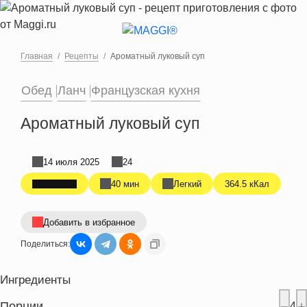
Перейти к основному содержанию
Главная
Рецепты
Ароматный луковый суп
Обед
Ланч
Французская кухня
Ароматный луковый суп
14 июля 2025
24
40 мин
Легкий
364.5 кКал
Добавить в избранное
Поделиться:
Ингредиенты
Порции
4