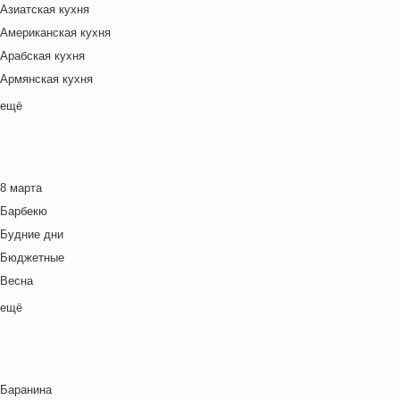
Азиатская кухня
Американская кухня
Арабская кухня
Армянская кухня
Белорусская
ещё
Ближневосточная
Болгарская кухня
Британская кухня
8 марта
Венгерская кухня
Барбекю
Греческая кухня
Будние дни
Грузинская кухня
Бюджетные
Еврейская кухня
Весна
Европейская кухня
Выходные дни
ещё
Индийская кухня
Готовим с детьми
Испанская кухня
День игры
Итальянская кухня
День матери
Кавказская кухня
Баранина
День отца