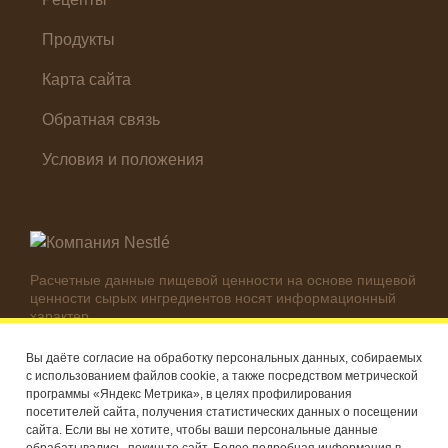
Продукты
Карта сайта
Обратная связь
Условия и положения
Расчетные данные пищевой ценности на основе пищевой
ценности сырых ингредиентов носят информационный
характер.
Реальные цифры могут отличаться в зависимости от
используемых ингредиентов.
Вы даёте согласие на обработку персональных данных, собираемых
с использованием файлов cookie, а также посредством метрической
© Компания Nestlé, 2026 г. Все права защищены
программы «Яндекс Метрика», в целях профилирования
посетителей сайта, получения статистических данных о посещении
®
Владелец товарных знаков: Société des Produits Nestlé S.A.
сайта. Если вы не хотите, чтобы ваши персональные данные
(Швейцария)