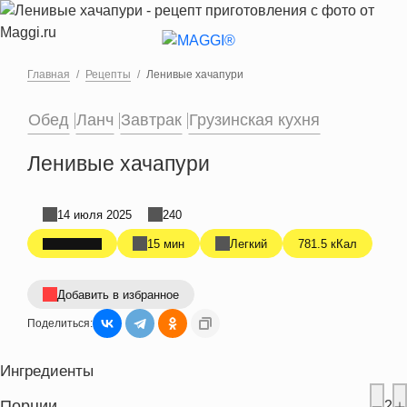
Перейти к основному содержанию
Главная
Рецепты
Ленивые хачапури
Обед
Ланч
Завтрак
Грузинская кухня
Ленивые хачапури
14 июля 2025
240
15 мин
Легкий
781.5 кКал
Добавить в избранное
Поделиться:
Ингредиенты
Порции
2