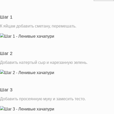
Углеводы
38.9 г
Пищевые волокна
1.0 г
Шаг 1
Сахар
1.2 г
К яйцам добавить сметану, перемешать.
Натрий
723.1 мг
Насыщенные жиры
29.5 г
Информация для одной порции
Шаг 2
Добавить натертый сыр и нарезанную зелень.
Шаг 3
Добавить просеянную муку и замесить тесто.