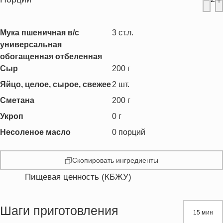
Мука пшеничная в/с
3
ст.л.
универсальная
обогащенная отбеленная
Сыр
200
г
Яйцо, целое, сырое, свежее
2
шт.
Сметана
200
г
Укроп
0
г
Несоленое масло
0
порций
Скопировать ингредиенты
Пищевая ценность (КБЖУ)
Энергетическая ценность
781.5 кКал
Жиры
50.3 г
Шаги приготовления
15 мин
Белки
42.3 г