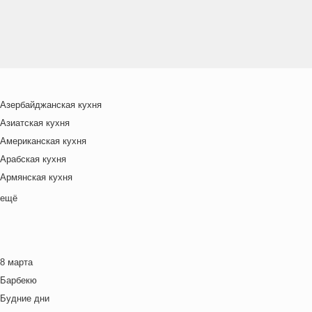
Азербайджанская кухня
Азиатская кухня
Американская кухня
Арабская кухня
Армянская кухня
Белорусская
ещё
Ближневосточная
Болгарская кухня
Британская кухня
8 марта
Венгерская кухня
Барбекю
Греческая кухня
Будние дни
Грузинская кухня