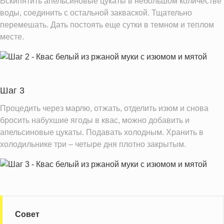
Вскипятить апельсиновые цукаты в небольшом количестве
Витамин А
107.9 IU
воды, соединить с остальной закваской. Тщательно
Витамин Е
перемешать. Дать постоять еще сутки в темном и теплом
4.3 мг
месте.
Насыщенные жиры
0.8 г
Добавленный сахар
14.3 ч.л.
Информация для одной порции
Шаг 3
Процедить через марлю, отжать, отделить изюм и снова
бросить набухшие ягоды в квас, можно добавить и
апельсиновые цукаты. Подавать холодным. Хранить в
холодильнике три – четыре дня плотно закрытым.
Совет