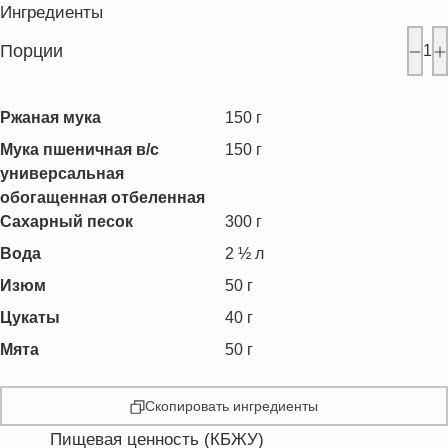
Ингредиенты
Порции
1
Ржаная мука
150
г
Мука пшеничная в/с
150
г
универсальная
обогащенная отбеленная
Сахарный песок
300
г
Вода
2 ½
л
Изюм
50
г
Цукаты
40
г
Мята
50
г
Скопировать ингредиенты
Пищевая ценность (КБЖУ)