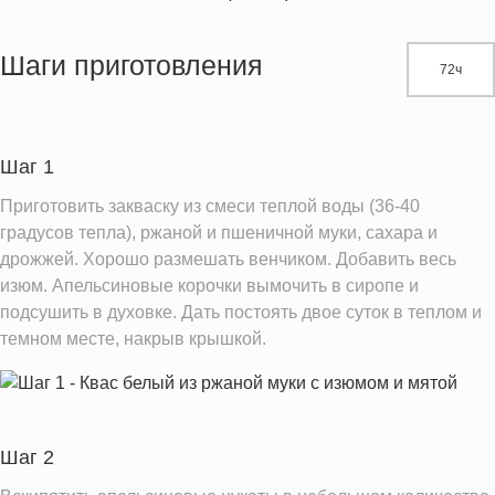
Энергетическая ценность
2507.8 кКал
Жиры
5.5 г
Шаги приготовления
72ч
Белки
42.9 г
Углеводы
597.5 г
Пищевые волокна
46.2 г
Шаг 1
Сахар
365.1 г
Приготовить закваску из смеси теплой воды (36-40
Вода
2597.3 г
градусов тепла), ржаной и пшеничной муки, сахара и
дрожжей. Хорошо размешать венчиком. Добавить весь
Натрий
119.4 мг
изюм. Апельсиновые корочки вымочить в сиропе и
Магний
380.8 мг
подсушить в духовке. Дать постоять двое суток в теплом и
Кальций
485.7 мг
темном месте, накрыв крышкой.
Железо
18.1 мг
Калий
1923.4 мг
Фолиевая кислота
152.5 мкг
Шаг 2
Витамин С
17.1 мг