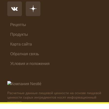
Первые блюда
Салат
Суп
Холодные закуски
Рецепты
Продукты
Карта сайта
Обратная связь
Условия и положения
Расчетные данные пищевой ценности на основе пищевой
ценности сырых ингредиентов носят информационный
характер.
Реальные цифры могут отличаться в зависимости от