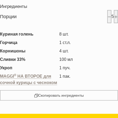
Ингредиенты
Порции
5
Куриная голень
8
шт.
Горчица
1
ст.л.
Корнишоны
4
шт.
Сливки 33%
100
мл
Укроп
1
пуч.
®
MAGGI
НА ВТОРОЕ для
1
пак.
сочной курицы с чесноком
Скопировать ингредиенты