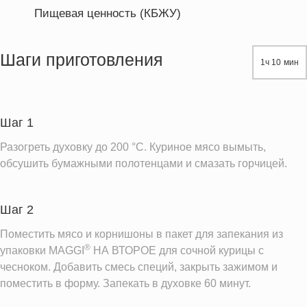
Пищевая ценность (КБЖУ)
Энергетическая ценность
471.3 кКал
Жиры
19.9 г
Шаги приготовления
1ч 10 мин
Белки
63.1 г
Углеводы
6.2 г
Шаг 1
Информация для одной порции
Разогреть духовку до 200 °C. Куриное мясо вымыть,
обсушить бумажными полотенцами и смазать горчицей.
Шаг 2
Поместить мясо и корнишоны в пакет для запекания из
®
упаковки MAGGI
НА ВТОРОЕ для сочной курицы с
чесноком. Добавить смесь специй, закрыть зажимом и
поместить в форму. Запекать в духовке 60 минут.