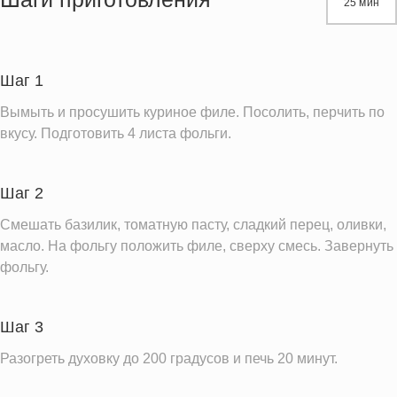
25 мин
Белки
35.2 г
Углеводы
7.4 г
Пищевые волокна
1.6 г
Шаг 1
Сахар
4.6 г
Вымыть и просушить куриное филе. Посолить, перчить по
Холестерин
109.5 мг
вкусу. Подготовить 4 листа фольги.
Вода
191.6 г
Натрий
272.2 мг
Шаг 2
Магний
57.8 мг
Смешать базилик, томатную пасту, сладкий перец, оливки,
Кальций
масло. На фольгу положить филе, сверху смесь. Завернуть
27.5 мг
фольгу.
Железо
1.4 мг
Калий
797.7 мг
Шаг 3
Фолиевая кислота
32.9 мкг
Разогреть духовку до 200 градусов и печь 20 минут.
Витамин С
122.7 мг
Витамин А
35.2 IU