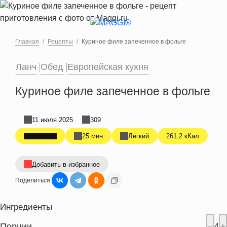
Перейти к основному содержанию
Главная
Рецепты
Куриное филе запеченное в фольге
Ланч
Обед
Европейская кухня
Куриное филе запеченное в фольге
11 июля 2025
309
25 мин
Легкий
261.2 кКал
Добавить в избранное
Поделиться:
Ингредиенты
Порции
4