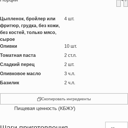
Цыпленок, бройлер или
4
шт.
фритюр, грудка, без кожи,
без костей, только мясо,
сырое
Оливки
10
шт.
Томатная паста
2
ст.л.
Сладкий перец
2
шт.
Оливковое масло
3
ч.л.
Базилик
2
ч.л.
Скопировать ингредиенты
Пищевая ценность (КБЖУ)
Энергетическая ценность
261.2 кКал
Жиры
9.8 г
Шаги приготовления