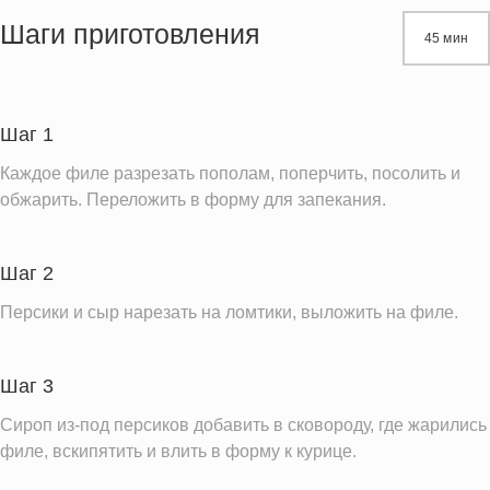
Жиры
14.2 г
Шаги приготовления
45 мин
Белки
20.4 г
Углеводы
12.6 г
Пищевые волокна
1.4 г
Шаг 1
Сахар
11.0 г
Каждое филе разрезать пополам, поперчить, посолить и
Холестерин
66.5 мг
обжарить. Переложить в форму для запекания.
Вода
153.5 г
Натрий
108.0 мг
Шаг 2
Магний
31.4 мг
Персики и сыр нарезать на ломтики, выложить на филе.
Кальций
94.4 мг
Железо
0.6 мг
Шаг 3
Калий
403.5 мг
Сироп из-под персиков добавить в сковороду, где жарились
Фолиевая кислота
12.4 мкг
филе, вскипятить и влить в форму к курице.
Витамин С
3.8 мг