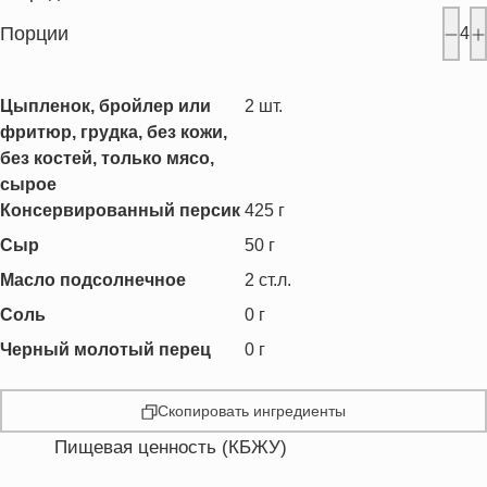
Порции
4
Цыпленок, бройлер или
2
шт.
фритюр, грудка, без кожи,
без костей, только мясо,
сырое
Консервированный персик
425
г
Сыр
50
г
Масло подсолнечное
2
ст.л.
Соль
0
г
Черный молотый перец
0
г
Скопировать ингредиенты
Пищевая ценность (КБЖУ)
Энергетическая ценность
258.3 кКал