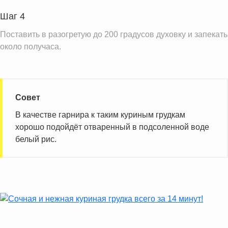
Витамин А
63.4 IU
Шаг 4
Витамин Д
0.1 IU
Поставить в разогретую до 200 градусов духовку и запекать
Витамин Е
4.5 мг
около получаса.
Насыщенные жиры
3.6 г
Информация для одной порции
Совет
В качестве гарнира к таким куриным грудкам
хорошо подойдёт отваренный в подсоленной воде
белый рис.