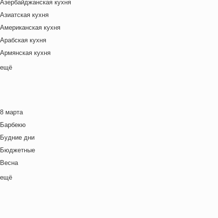
Азербайджанская кухня
Азиатская кухня
Американская кухня
Арабская кухня
Армянская кухня
Белорусская
ещё
Ближневосточная
Болгарская кухня
Британская кухня
8 марта
Венгерская кухня
Барбекю
Греческая кухня
Будние дни
Грузинская кухня
Бюджетные
Еврейская кухня
Весна
Европейская кухня
Выходные дни
ещё
Индийская кухня
Готовим с детьми
Испанская кухня
День игры
Итальянская кухня
День матери
Кавказская кухня