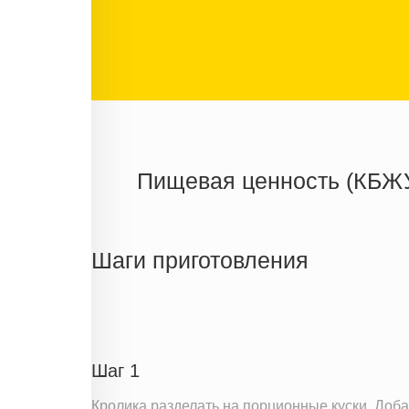
Пищевая ценность (КБЖ
Энергетическая ценность
Жиры
Шаги приготовления
Белки
Углеводы
Информация для одной порции
Шаг 1
Кролика разделать на порционные куски. Доб