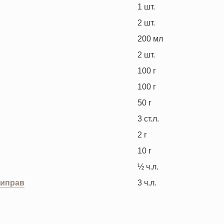
1
шт.
2
шт.
200
мл
2
шт.
100
г
100
г
50
г
3
ст.л.
2
г
10
г
½
ч.л.
риправ
3
ч.л.