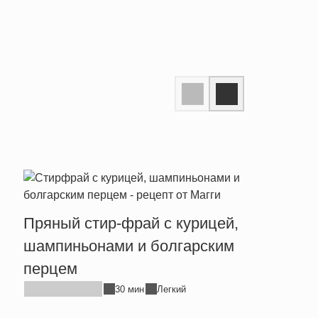
Пряный стир-фрай с курицей,
Тепл
шампиньонами и болгарским
брын
перцем
30 мин
Легкий