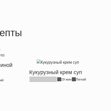
епты
ниной
Кукурузный крем суп
19 мин
Легкий
ий