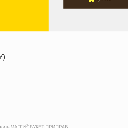
У)
217.3 кКал
15.5 г
7.1 г
8.5 г
®
авить МАГГИ
БУКЕТ ПРИПРАВ.