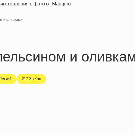
м и оливками
пельсином и оливка
Легкий
217.3 кКал