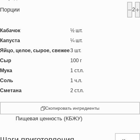
Порции
2
Кабачок
½
шт.
Капуста
¼
шт.
Яйцо, целое, сырое, свежее
3
шт.
Сыр
100
г
Мука
1
ст.л.
Соль
1
ч.л.
Сметана
2
ст.л.
Скопировать ингредиенты
Пищевая ценность (КБЖУ)
Энергетическая ценность
446.7 кКал
Жиры
27.6 г
Шаги приготовления