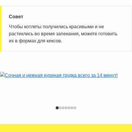
Витамин Д
2.3 IU
Витамин Е
1.6 мг
Совет
Насыщенные жиры
14.3 г
Чтобы котлеты получились красивыми и не
растеклись во время запекания, можете готовить
Информация для одной порции
их в формах для кексов.