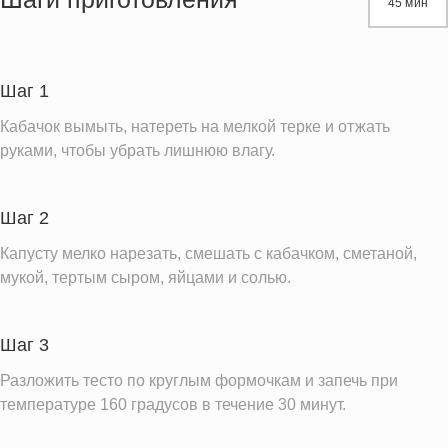
45 мин
Белки
29.5 г
Углеводы
22.0 г
Пищевые волокна
5.6 г
Шаг 1
Сахар
7.6 г
Кабачок вымыть, натереть на мелкой терке и отжать
Холестерин
416.7 мг
руками, чтобы убрать лишнюю влагу.
Вода
326.6 г
Натрий
2404.2 мг
Шаг 2
Магний
72.5 мг
Капусту мелко нарезать, смешать с кабачком, сметаной,
Кальций
мукой, тертым сыром, яйцами и солью.
497.6 мг
Железо
3.3 мг
Калий
751.8 мг
Шаг 3
Фолиевая кислота
146.7 мкг
Разложить тесто по круглым формочкам и запечь при
температуре 160 градусов в течение 30 минут.
Витамин С
69.8 мг
Витамин А
341.6 IU