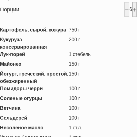
Порции
6
Картофель, сырой, кожура
750
г
Кукуруза
200
г
консервированная
Лук-порей
1
стебель
Майонез
150
г
Йогурт, греческий, простой,
150
г
обезжиренный
Помидоры черри
100
г
Соленые огурцы
100
г
Ветчина
100
г
Сельдерей
100
г
Несоленое масло
1
ст.л.