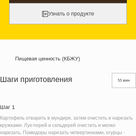
Узнать о продукте
Пищевая ценность (КБЖУ)
Энергетическая ценность
384.4 кКал
Жиры
26.4 г
Шаги приготовления
55 мин
Белки
10.4 г
Углеводы
29.5 г
Шаг 1
Информация для одной порции
Картофель отварить в мундире, затем очистить и нарезать
кружками. Лук-порей и сельдерей очистить и мелко
нарезать. Помидоры нарезать четвертинками, огурцы -