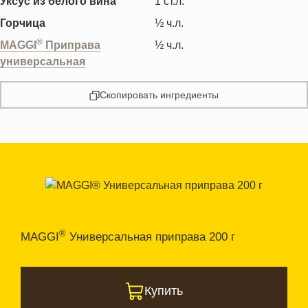
Уксус из белого вина
1
ст.л.
Горчица
½
ч.л.
®
MAGGI
Приправа
½
ч.л.
универсальная
Скопировать ингредиенты
®
MAGGI
Универсальная приправа 200 г
Купить