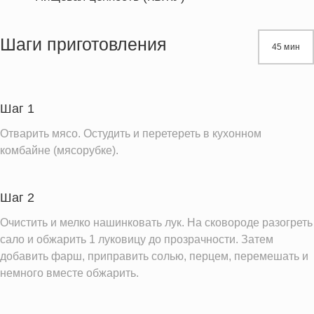
Энергетическая ценность
466.1 кКал
Жиры
20.1 г
Шаги приготовления
45 мин
Белки
22.4 г
Углеводы
50.2 г
Пищевые волокна
7.0 г
Шаг 1
Натрий
234.9 мг
Отварить мясо. Остудить и перетереть в кухонном
Насыщенные жиры
7.0 г
комбайне (мясорубке).
Информация для одной порции
Шаг 2
Очистить и мелко нашинковать лук. На сковороде разогреть
сало и обжарить 1 луковицу до прозрачности. Затем
добавить фарш, приправить солью, перцем, перемешать и
немного вместе обжарить.