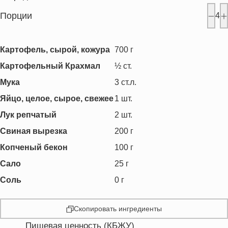
Порции
4
Картофель, сырой, кожура
700
г
Картофельный Крахмал
½
ст.
Мука
3
ст.л.
Яйцо, целое, сырое, свежее
1
шт.
Лук репчатый
2
шт.
Свиная вырезка
200
г
Копченый бекон
100
г
Сало
25
г
Соль
0
г
Скопировать ингредиенты
Пищевая ценность (КБЖУ)