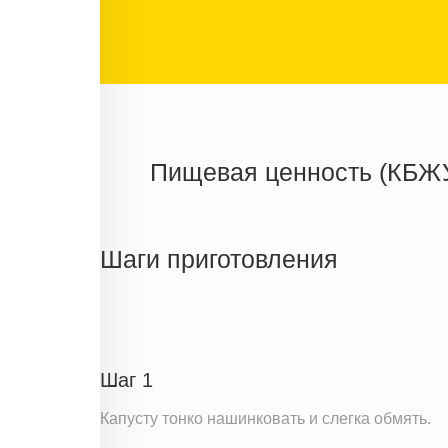
Пищевая ценность (КБЖ
Энергетическая ценность
Жиры
Шаги приготовления
Белки
Углеводы
Информация для одной порции
Шаг 1
Капусту тонко нашинковать и слегка обмять.