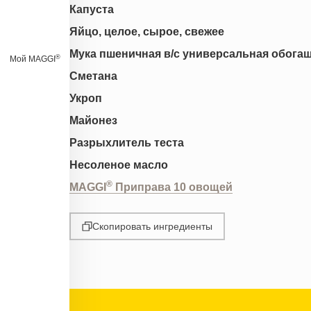
Капуста
Яйцо, целое, сырое, свежее
Мука пшеничная в/с универсальная обога
®
Мой MAGGI
Сметана
Укроп
Майонез
Разрыхлитель теста
Несоленое масло
®
MAGGI
Приправа 10 овощей
Скопировать ингредиенты