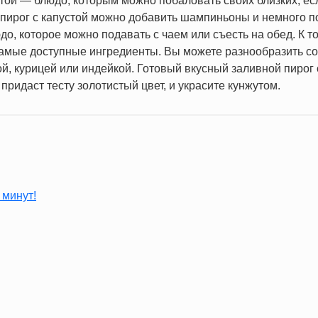
ой — блюдо, которым можно побаловать своих близких, если
 пирог с капустой можно добавить шампиньоны и немного по
, которое можно подавать с чаем или съесть на обед. К то
 самые доступные ингредиенты. Вы можете разнообразить с
ой, курицей или индейкой. Готовый вкусный заливной пирог 
придаст тесту золотистый цвет, и украсите кунжутом.