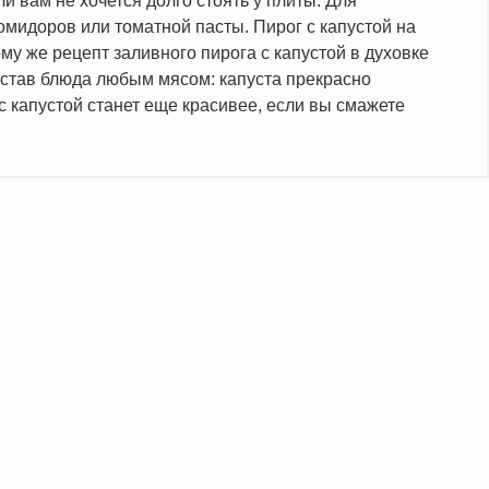
 вам не хочется долго стоять у плиты. Для
мидоров или томатной пасты. Пирог с капустой на
му же рецепт заливного пирога с капустой в духовке
остав блюда любым мясом: капуста прекрасно
с капустой станет еще красивее, если вы смажете