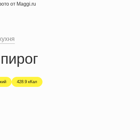
кухня
пирог
кий
428.9 кКал