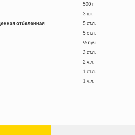
500
г
3
шт.
щенная отбеленная
5
ст.л.
5
ст.л.
½
пуч.
3
ст.л.
2
ч.л.
1
ст.л.
1
ч.л.