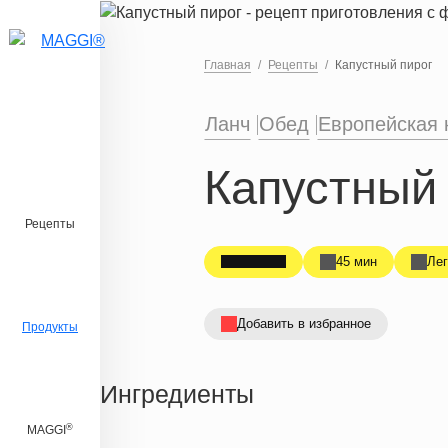
Перейти к основному содержанию
Главная
Рецепты
Капустный пирог
Ланч
Обед
Европейская 
Капустный 
Рецепты
45 мин
Лег
Добавить в избранное
Продукты
Ингредиенты
®
MAGGI