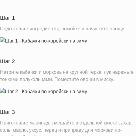
Углеводы
444.7 г
Пищевые волокна
56.5 г
Шаг 1
Сахар
358.2 г
Подготовьте ингредиенты, помойте и почистите овощи.
Вода
3366.6 г
Натрий
24130.2 мг
Магний
532.1 мг
Шаг 2
Кальций
790.8 мг
Натрите кабачки и морковь на крупной терке, лук нарежьте
Железо
11.8 мг
тонкими полукольцами. Поместите овощи в миску.
Калий
9162.6 мг
Фолиевая кислота
765.0 мкг
Витамин С
454.0 мг
Шаг 3
Витамин А
8550.0 IU
Приготовьте маринад: смешайте в отдельной миске сахар,
Витамин Е
12.6 мг
соль, масло, уксус, перец и приправу для моркови по-
Насыщенные жиры
3.0 г