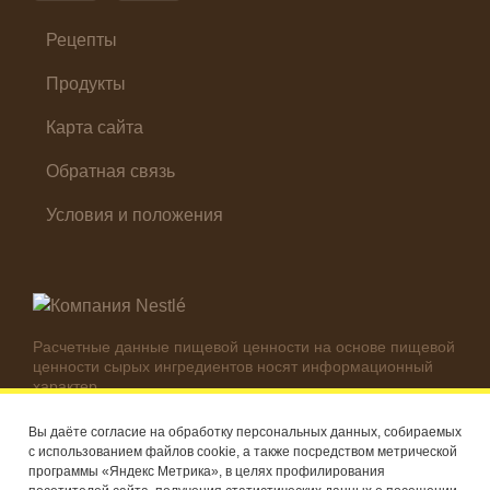
Суп
Холодные закуски
Рецепты
Продукты
Карта сайта
Обратная связь
Условия и положения
Расчетные данные пищевой ценности на основе пищевой
ценности сырых ингредиентов носят информационный
характер.
Реальные цифры могут отличаться в зависимости от
используемых ингредиентов.
Вы даёте согласие на обработку персональных данных, собираемых
с использованием файлов cookie, а также посредством метрической
© Компания Nestlé, 2026 г. Все права защищены
программы «Яндекс Метрика», в целях профилирования