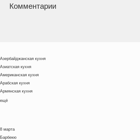
Комментарии
Азербайджанская кухня
Азиатская кухня
Американская кухня
Арабская кухня
Армянская кухня
Белорусская
ещё
Ближневосточная
Болгарская кухня
Британская кухня
8 марта
Венгерская кухня
Барбекю
Греческая кухня