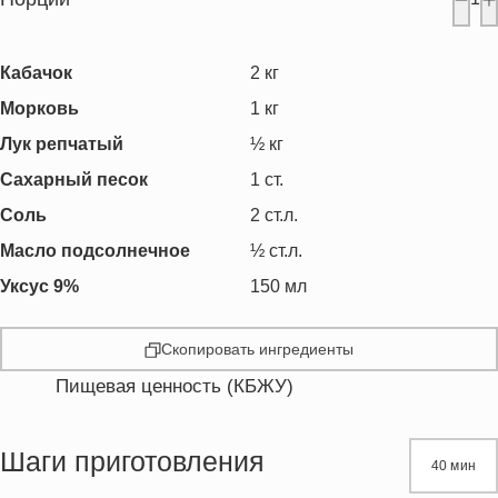
Кабачок
2
кг
Морковь
1
кг
Лук репчатый
½
кг
Сахарный песок
1
ст.
Соль
2
ст.л.
Масло подсолнечное
½
ст.л.
Уксус 9%
150
мл
Скопировать ингредиенты
Пищевая ценность (КБЖУ)
Энергетическая ценность
1980.9 кКал
Жиры
17.8 г
Шаги приготовления
40 мин
Белки
39.0 г