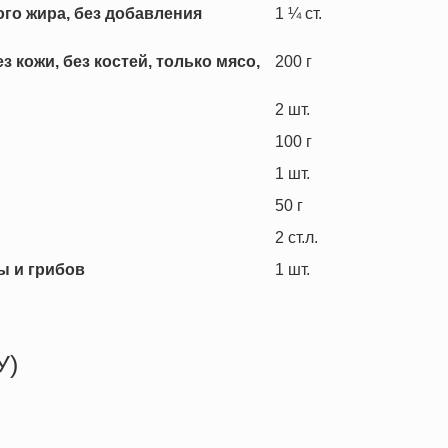
го жира, без добавления
1 ¼
ст.
 кожи, без костей, только мясо,
200
г
2
шт.
100
г
1
шт.
50
г
2
ст.л.
ы и грибов
1
шт.
У)
280.6 кКал
15.1 г