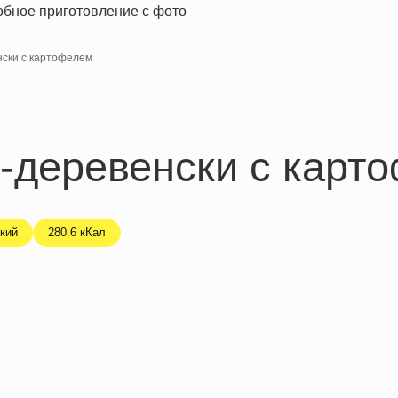
ски с картофелем
-деревенски с карт
кий
280.6 кКал