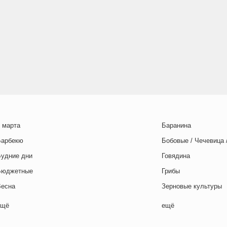
 марта
Баранина
Барбекю
Бобовые / Чечевица 
Будние дни
Говядина
Бюджетные
Грибы
Весна
Зерновые культуры
Выходные дни
Картофель
ещё
ещё
отовим с детьми
Курица