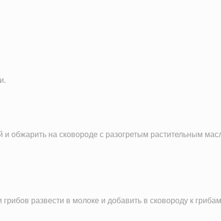
18.8 г
17.8 г
и.
й и обжарить на сковороде с разогретым растительным масло
рибов развести в молоке и добавить в сковороду к грибам