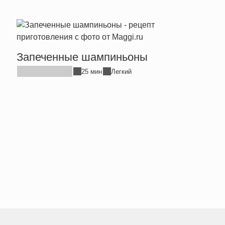
Запеченные шампиньоны
Дома
кури
25 мин
Легкий
без 