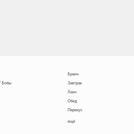
Бранч
/ Бобы
Завтрак
Ланч
Обед
Перекус
Полдник
ещё
Семейная кухня