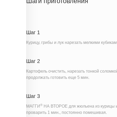
Шаги приготовления
Белки
Углеводы
Информация для одной порции
Шаг 1
Курицу, грибы и лук нарезать мелкими кубикам
Шаг 2
Картофель очистить, нарезать тонкой соломко
продолжать готовить еще 5 мин.
Шаг 3
®
МАГГИ
НА ВТОРОЕ для жюльена из курицы и г
проварить 1 мин., постоянно помешивая.