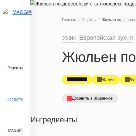
Перейти к основному содержанию
Главная
Рецепты
Жюльен по-деревен
Ужин
Европейская кухня
Жюльен по
Рецепты
45 мин
Лег
Добавить в избранное
Продукты
Ингредиенты
®
MAGGI