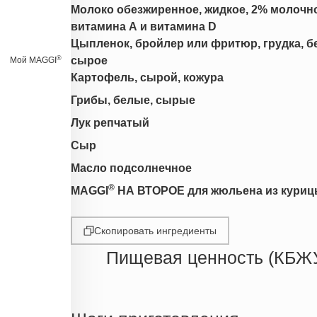
Молоко обезжиренное, жидкое, 2% молочно
витамина А и витамина D
Цыпленок, бройлер или фритюр, грудка, без
®
сырое
Мой MAGGI
Картофель, сырой, кожура
Грибы, белые, сырые
Лук репчатый
Сыр
Масло подсолнечное
®
MAGGI
НА ВТОРОЕ для жюльена из куриц
Скопировать ингредиенты
Пищевая ценность (КБЖ
Энергетическая ценность
Жиры