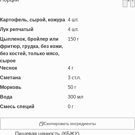
Картофель, сырой, кожура
4
шт.
Лук репчатый
4
шт.
Цыпленок, бройлер или
150
г
фритюр, грудка, без кожи,
без костей, только мясо,
сырое
Чеснок
4
г
Сметана
3
ст.л.
Морковь
50
г
Вода
300
мл
Смесь специй
0
г
Скопировать ингредиенты
Пищевая ценность (КБЖУ)