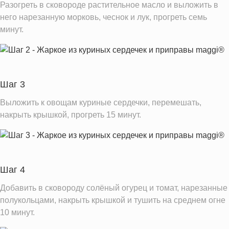
Разогреть в сковороде растительное масло и выложить в
Калий
620.9 мг
него нарезанную морковь, чеснок и лук, прогреть семь
Фолиевая кислота
минут.
61.3 мкг
Витамин С
17.8 мг
Витамин А
194.5 IU
Витамин Д
0.0 IU
Шаг 3
Витамин Е
1.4 мг
Выложить к овощам куриные сердечки, перемешать,
Насыщенные жиры
1.7 г
накрыть крышкой, прогреть 15 минут.
Информация для одной порции
Шаг 4
Добавить в сковороду солёный огурец и томат, нарезанные
полукольцами, накрыть крышкой и тушить на среднем огне
10 минут.