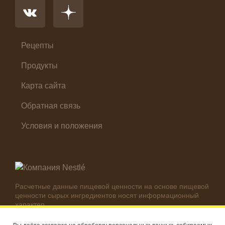
Первые блюда
Салат
Суп
Холодные закуски
Рецепты
Продукты
Карта сайта
Обратная связь
Условия и положения
Расчетные данные пищевой ценности на основе пищевой
ценности сырых ингредиентов носят информационный
характер.
Реальные цифры могут отличаться в зависимости от
используемых ингредиентов.