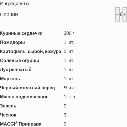
Ингредиенты
Порции
6
Куриные сердечки
300
г
Помидоры
1
шт.
Картофель, сырой, кожура
5
шт.
Соленые огурцы
1
шт.
Лук репчатый
1
шт.
Морковь
1
шт.
Черный молотый перец
½
ч.л.
Масло подсолнечное
1
ст.л.
Зелень
0
г
Чеснок
3
г
®
MAGGI
Приправа
0
г