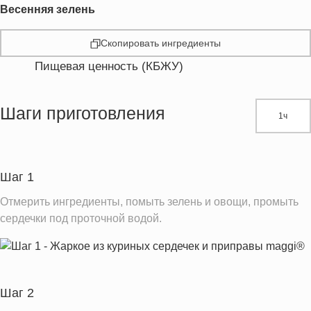
Весенняя зелень
Скопировать ингредиенты
Пищевая ценность (КБЖУ)
Энергетическая ценность
179.6 кКал
Жиры
7.8 г
Шаги приготовления
1ч
Белки
10.9 г
Углеводы
17.4 г
Пищевые волокна
3.7 г
Шаг 1
Холестерин
68.0 мг
Отмерить ингредиенты, помыть зелень и овощи, промыть
Вода
183.1 г
сердечки под проточной водой.
Натрий
328.9 мг
Магний
36.7 мг
Кальций
51.3 мг
Шаг 2
Железо
6.3 мг