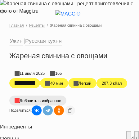
Перейти к основному содержанию
Главная
Рецепты
Жареная свинина с овощами
Ужин
Русская кухня
Жареная свинина с овощами
11 июля 2025
166
40 мин
Легкий
207.3 кКал
Добавить в избранное
Поделиться:
Ингредиенты
Порции
4