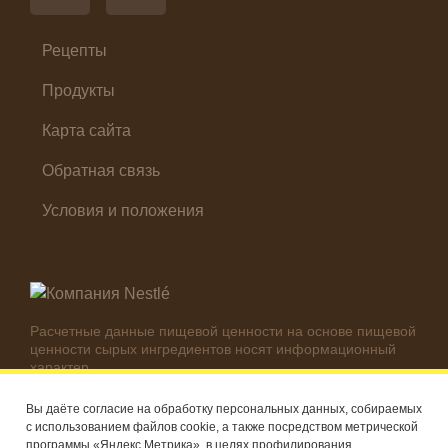
Суп
Холодные закуски
Рецепты
Продукты
Карта сайта
Обратная связь
Условия и положения
Расчетные данные пищевой ценности на основе пищевой
ценности сырых ингредиентов носят информационный
характер.
Реальные цифры могут отличаться в зависимости от
используемых ингредиентов.
Вы даёте согласие на обработку персональных данных, собираемых
с использованием файлов cookie, а также посредством метрической
© Компания Nestlé, 2026 г. Все права защищены
программы «Яндекс Метрика», в целях профилирования