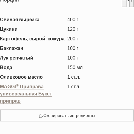
Свиная вырезка
400
г
Цукини
120
г
Картофель, сырой, кожура
200
г
Баклажан
100
г
Лук репчатый
100
г
Вода
150
мл
Оливковое масло
1
ст.л.
®
MAGGI
Приправа
1
ст.л.
универсальная Букет
приправ
Скопировать ингредиенты