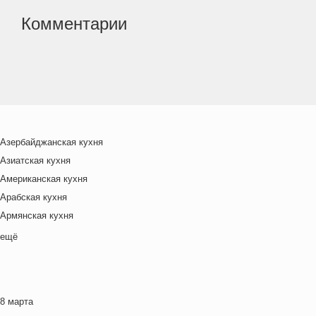
Комментарии
Азербайджанская кухня
Азиатская кухня
Американская кухня
Арабская кухня
Армянская кухня
Белорусская
ещё
Ближневосточная
Болгарская кухня
Британская кухня
8 марта
Венгерская кухня