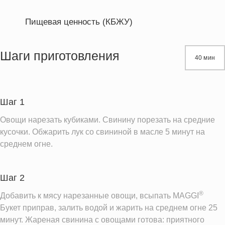
Пищевая ценность (КБЖУ)
Энергетическая ценность
207.3 кКал
Жиры
7.4 г
Шаги приготовления
40 мин
Белки
22.9 г
Углеводы
12.0 г
Шаг 1
Информация для одной порции
Овощи нарезать кубиками. Свинину порезать на средние
кусочки. Обжарить лук со свининой в масле 5 минут на
среднем огне.
Шаг 2
®
Добавить к мясу нарезанные овощи, всыпать MAGGI
Букет приправ, залить водой и жарить на среднем огне 25
минут. Жареная свинина с овощами готова: приятного