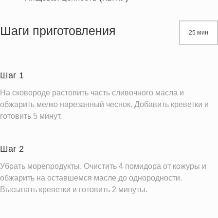
Энергетическая ценность
437.7 кКал
Жиры
17.7 г
Шаги приготовления
25 мин
Белки
18.1 г
Углеводы
58.5 г
Пищевые волокна
7.7 г
Шаг 1
Натрий
293.6 мг
На сковороде растопить часть сливочного масла и
Насыщенные жиры
9.3 г
обжарить мелко нарезанный чеснок. Добавить креветки и
готовить 5 минут.
Информация для одной порции
Шаг 2
Убрать морепродукты. Очистить 4 помидора от кожуры и
обжарить на оставшемся масле до однородности.
Высыпать креветки и готовить 2 минуты.