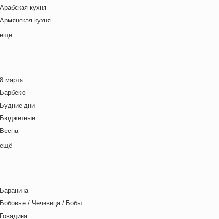
Арабская кухня
Армянская кухня
Белорусская
ещё
Ближневосточная
Болгарская кухня
Британская кухня
8 марта
Венгерская кухня
Барбекю
Греческая кухня
Будние дни
Грузинская кухня
Бюджетные
Еврейская кухня
Весна
Европейская кухня
Выходные дни
ещё
Индийская кухня
Готовим с детьми
Испанская кухня
День игры
Итальянская кухня
День матери
Кавказская кухня
Баранина
День отца
Китайская кухня
Бобовые / Чечевица / Бобы
День Рождения
Корейская кухня
Говядина