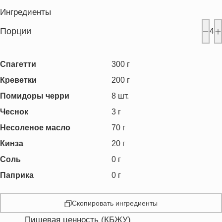
Ингредиенты
Порции
4
Спагетти
300
г
Креветки
200
г
Помидоры черри
8
шт.
Чеснок
3
г
Несоленое масло
70
г
Кинза
20
г
Соль
0
г
Паприка
0
г
Скопировать ингредиенты
Пищевая ценность (КБЖУ)