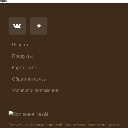
ещё
Напиток
Основное блюдо
Первые блюда
Салат
Суп
Холодные закуски
Рецепты
Продукты
Карта сайта
Обратная связь
Условия и положения
Расчетные данные пищевой ценности на основе пищевой