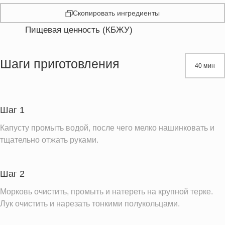
Скопировать ингредиенты
Пищевая ценность (КБЖУ)
Энергетическая ценность
249.3 кКал
Жиры
1.1 г
Шаги приготовления
40 мин
Белки
14.0 г
Углеводы
44.5 г
Шаг 1
Информация для одной порции
Капусту промыть водой, после чего мелко нашинковать и
тщательно отжать руками.
Шаг 2
Морковь очистить, промыть и натереть на крупной терке.
Лук очистить и нарезать тонкими полукольцами.