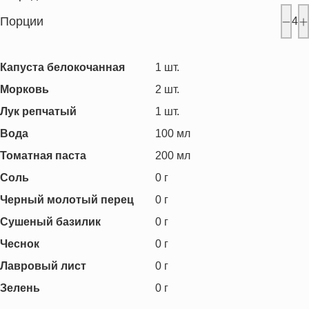
Порции
4
Капуста белокочанная
1
шт.
Морковь
2
шт.
Лук репчатый
1
шт.
Вода
100
мл
Томатная паста
200
мл
Соль
0
г
Черный молотый перец
0
г
Сушеный базилик
0
г
Чеснок
0
г
Лавровый лист
0
г
Зелень
0
г