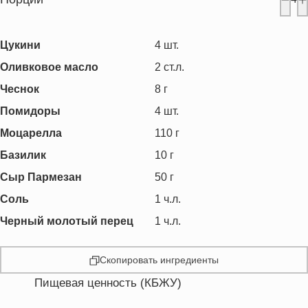
Цукини
4
шт.
Оливковое масло
2
ст.л.
Чеснок
8
г
Помидоры
4
шт.
Моцарелла
110
г
Базилик
10
г
Сыр Пармезан
50
г
Соль
1
ч.л.
Черный молотый перец
1
ч.л.
Скопировать ингредиенты
Пищевая ценность (КБЖУ)
Энергетическая ценность
273.9 кКал