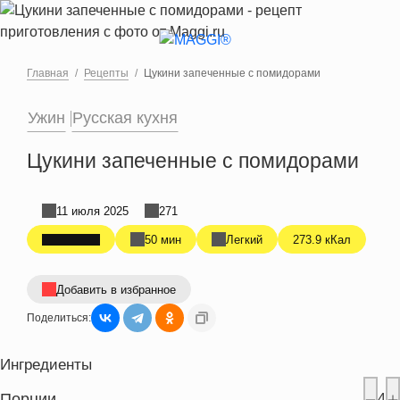
Перейти к основному содержанию
Главная
Рецепты
Цукини запеченные с помидорами
Ужин
Русская кухня
Цукини запеченные с помидорами
11 июля 2025
271
50 мин
Легкий
273.9 кКал
Добавить в избранное
Поделиться:
Ингредиенты
Порции
4