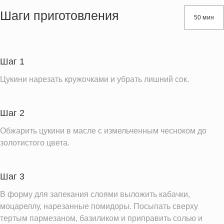
Жиры
17.8 г
Шаги приготовления
50 мин
Белки
15.7 г
Углеводы
16.2 г
Пищевые волокна
4.7 г
Шаг 1
Натрий
1320.3 мг
Цукини нарезать кружочками и убрать лишний сок.
Кальций
353.4 мг
Железо
1.9 мг
Шаг 2
Калий
1149.6 мг
Обжарить цукини в масле с измельченным чесноком до
Насыщенные жиры
6.8 г
золотистого цвета.
Добавленный сахар
0.0 ч.л.
Шаг 3
Информация для одной порции
В форму для запекания слоями выложить кабачки,
моцареллу, нарезанные помидоры. Посыпать сверху
тертым пармезаном, базиликом и приправить солью и