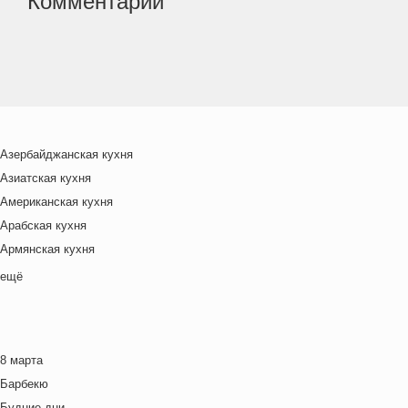
Комментарии
Азербайджанская кухня
Азиатская кухня
Американская кухня
Арабская кухня
Армянская кухня
Белорусская
ещё
Ближневосточная
Болгарская кухня
Британская кухня
8 марта
Венгерская кухня
Барбекю
Греческая кухня
Будние дни