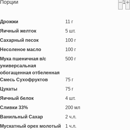
Порции
1
Дрожжи
11
г
Яичный желток
5
шт.
Сахарный песок
100
г
Несоленое масло
100
г
Мука пшеничная в/с
500
г
универсальная
обогащенная отбеленная
Смесь Сухофруктов
75
г
Цукаты
75
г
Яичный белок
4
шт.
Сливки 33%
200
мл
Ванильный Сахар
2
ч.л.
Мускатный орех молотый
1
ч.л.