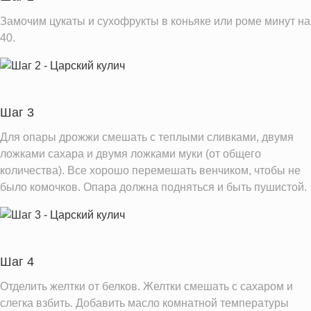
Насыщенные жиры
103.0 г
Замочим цукаты и сухофрукты в коньяке или роме минут на
Добавленный сахар
63.7 ч.л.
40.
Информация для одной порции
Шаг 3
Для опары дрожжи смешать с теплыми сливками, двумя
ложками сахара и двумя ложками муки (от общего
количества). Все хорошо перемешать венчиком, чтобы не
было комочков. Опара должна подняться и быть пушистой.
Шаг 4
Отделить желтки от белков. Желтки смешать с сахаром и
слегка взбить. Добавить масло комнатной температуры