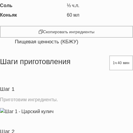
Соль
⅓
ч.л.
Коньяк
60
мл
Скопировать ингредиенты
Пищевая ценность (КБЖУ)
Энергетическая ценность
4594.4 кКал
Жиры
180.7 г
Шаги приготовления
1ч 40 мин
Белки
88.7 г
Углеводы
618.1 г
Пищевые волокна
23.0 г
Шаг 1
Натрий
1578.9 мг
Приготовим ингредиенты.
Кальций
445.9 мг
Железо
37.9 мг
Калий
1834.3 мг
Шаг 2