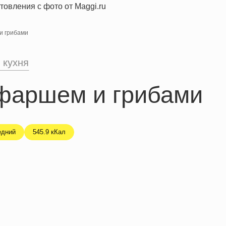
и грибами
 кухня
 фаршем и грибами
едний
545.9 кКал