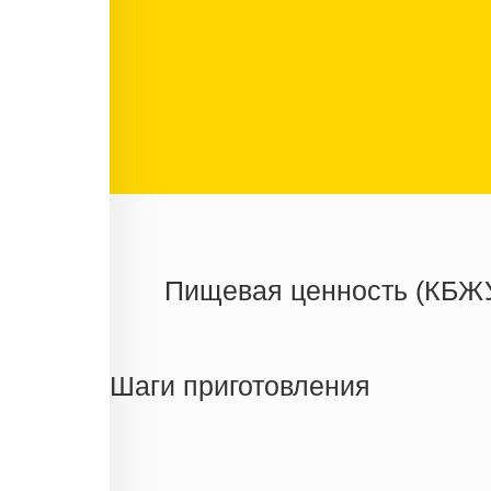
Пищевая ценность (КБЖ
Энергетическая ценность
Жиры
Шаги приготовления
Белки
Углеводы
Информация для одной порции