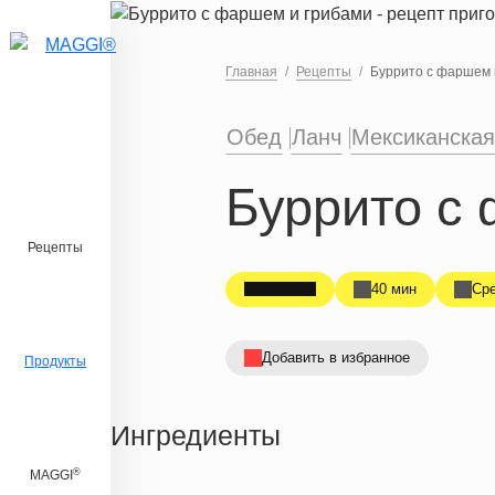
Перейти к основному содержанию
Главная
Рецепты
Буррито с фаршем 
Обед
Ланч
Мексиканская
Буррито с
Рецепты
40 мин
Ср
Добавить в избранное
Продукты
Ингредиенты
®
MAGGI