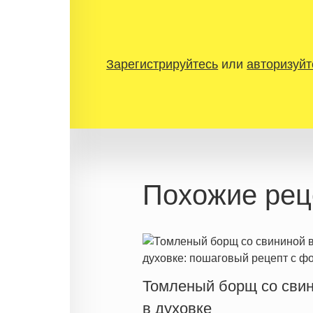
Зарегистрируйтесь
или
авторизуйт
Похожие рец
Томленый борщ со сви
в духовке