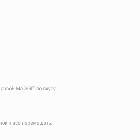
®
иправой MAGGI
по вкусу.
снок и все перемешать.