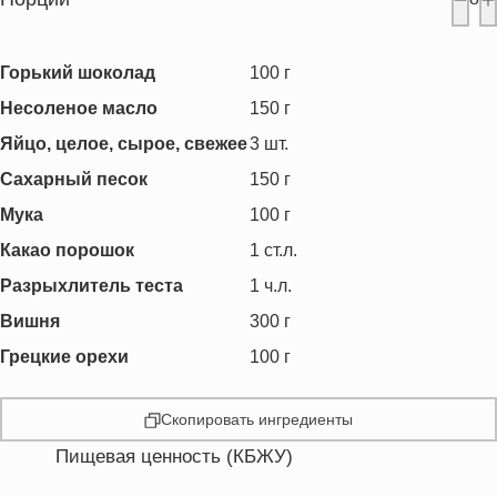
Горький шоколад
100
г
Несоленое масло
150
г
Яйцо, целое, сырое, свежее
3
шт.
Сахарный песок
150
г
Мука
100
г
Какао порошок
1
ст.л.
Разрыхлитель теста
1
ч.л.
Вишня
300
г
Грецкие орехи
100
г
Скопировать ингредиенты
Пищевая ценность (КБЖУ)
Энергетическая ценность
463.1 кКал