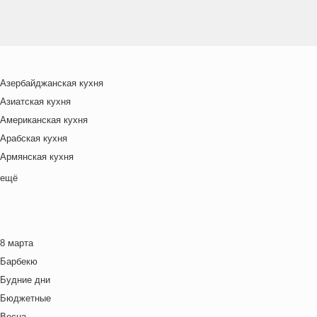
Азербайджанская кухня
Азиатская кухня
Американская кухня
Арабская кухня
Армянская кухня
Белорусская
ещё
Ближневосточная
Болгарская кухня
Британская кухня
8 марта
Венгерская кухня
Барбекю
Греческая кухня
Будние дни
Грузинская кухня
Бюджетные
Еврейская кухня
Весна