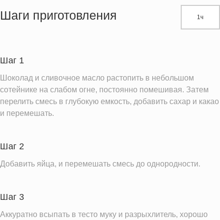
Жиры
31.6 г
Шаги приготовления
1ч
Белки
8.4 г
Углеводы
40.8 г
Пищевые волокна
4.7 г
Шаг 1
Натрий
41.7 мг
Шоколад и сливочное масло растопить в небольшом
Кальций
73.4 мг
сотейнике на слабом огне, постоянно помешивая. Затем
перелить смесь в глубокую емкость, добавить сахар и какао
Железо
3.1 мг
и перемешать.
Калий
364.7 мг
Насыщенные жиры
14.2 г
Шаг 2
Добавленный сахар
0.8 ч.л.
Добавить яйца, и перемешать смесь до однородности.
Информация для одной порции
Шаг 3
Аккуратно всыпать в тесто муку и разрыхлитель, хорошо