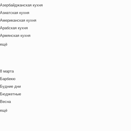
Азербайджанская кухня
Азиатская кухня
Американская кухня
Арабская кухня
Армянская кухня
Белорусская
ещё
Ближневосточная
Болгарская кухня
Британская кухня
8 марта
Венгерская кухня
Барбекю
Греческая кухня
Будние дни
Грузинская кухня
Бюджетные
Еврейская кухня
Весна
Европейская кухня
Выходные дни
ещё
Индийская кухня
Готовим с детьми
Испанская кухня
День игры
Итальянская кухня