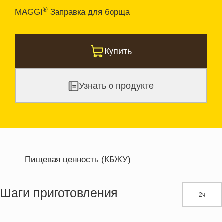
®
MAGGI
Заправка для борща
Купить
Узнать о продукте
Пищевая ценность (КБЖУ)
Энергетическая ценность
274.0 кКал
Жиры
7.4 г
Шаги приготовления
2ч
Белки
27.6 г
Углеводы
26.1 г