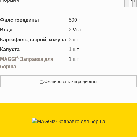
Филе говядины
500
г
Вода
2 ½
л
Картофель, сырой, кожура
3
шт.
Капуста
1
шт.
®
MAGGI
Заправка для
1
шт.
борща
Скопировать ингредиенты