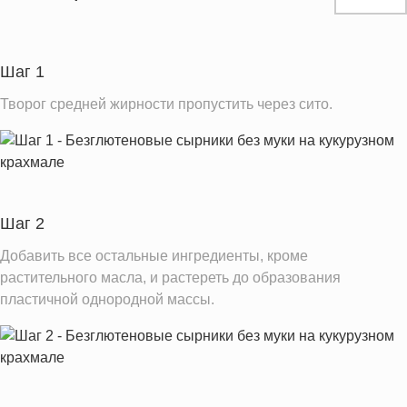
Белки
19.9 г
Углеводы
29.7 г
Пищевые волокна
0.1 г
Шаг 1
Сахар
17.1 г
Творог средней жирности пропустить через сито.
Холестерин
242.5 мг
Вода
131.1 г
Натрий
879.8 мг
Магний
13.4 мг
Шаг 2
Кальций
150.9 мг
Добавить все остальные ингредиенты, кроме
Железо
0.7 мг
растительного масла, и растереть до образования
Калий
пластичной однородной массы.
178.5 мг
Фолиевая кислота
47.2 мкг
Витамин А
131.7 IU
Витамин Д
1.2 IU