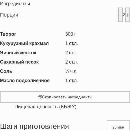
Ингредиенты
Порции
2
Творог
300
г
Кукурузный крахмал
1
ст.л.
Яичный желток
2
шт.
Сахарный песок
2
ст.л.
Соль
¼
ч.л.
Масло подсолнечное
1
ст.л.
Скопировать ингредиенты
Пищевая ценность (КБЖУ)
Энергетическая ценность
382.6 кКал
Жиры
20.3 г
Шаги приготовления
25 мин