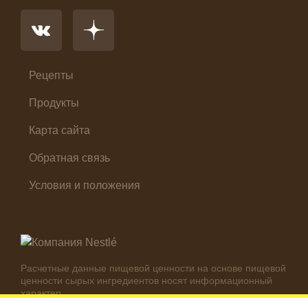
Основное блюдо
Первые блюда
Салат
Суп
Холодные закуски
Рецепты
Продукты
Карта сайта
Обратная связь
Условия и положения
Расчетные данные пищевой ценности на основе пищевой
ценности сырых ингредиентов носят информационный
характер.
Реальные цифры могут отличаться в зависимости от