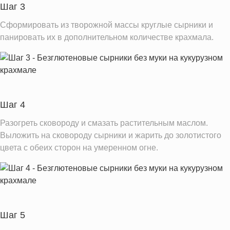
Витамин Е
4.1 мг
Шаг 3
Насыщенные жиры
5.4 г
Сформировать из творожной массы круглые сырники и
панировать их в дополнительном количестве крахмала.
Добавленный сахар
0.3 ч.л.
Информация для одной порции
Шаг 4
Разогреть сковороду и смазать растительным маслом.
Выложить на сковороду сырники и жарить до золотистого
цвета с обеих сторон на умеренном огне.
Шаг 5