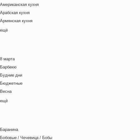
Американская кухня
Арабская кухня
Армянская кухня
Белорусская
ещё
Ближневосточная
Болгарская кухня
Британская кухня
8 марта
Венгерская кухня
Барбекю
Греческая кухня
Будние дни
Грузинская кухня
Бюджетные
Еврейская кухня
Весна
Европейская кухня
Выходные дни
ещё
Индийская кухня
Готовим с детьми
Испанская кухня
День игры
Итальянская кухня
День матери
Кавказская кухня
Баранина
День отца
Китайская кухня
Бобовые / Чечевица / Бобы