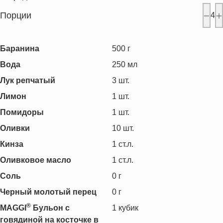
Порции
4
Баранина
500
г
Вода
250
мл
Лук репчатый
3
шт.
Лимон
1
шт.
Помидоры
1
шт.
Оливки
10
шт.
Кинза
1
ст.л.
Оливковое масло
1
ст.л.
Соль
0
г
Черный молотый перец
0
г
®
MAGGI
Бульон c
1
кубик
говядиной на косточке в