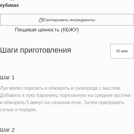
кубиках
Скопировать ингредиенты
Пищевая ценность (КБЖУ)
Энергетическая ценность
341.7 кКал
Жиры
17.9 г
Шаги приготовления
35 мин
Белки
34.7 г
Углеводы
10.1 г
Шаг 1
Информация для одной порции
Лук мелко порезать и обжарить в сковороде с маслом.
Добавить к луку баранину, порезанную на средние кусочки
и обжарить 5 минут на сильном огне. Затем приправить
солью и перцем.
Шаг 2