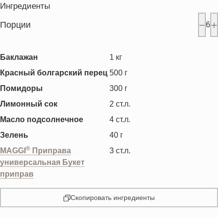
Ингредиенты
Порции
6
Баклажан
1
кг
Красный болгарский перец
500
г
Помидоры
300
г
Лимонный сок
2
ст.л.
Масло подсолнечное
4
ст.л.
Зелень
40
г
®
MAGGI
Приправа
3
ст.л.
универсальная Букет
приправ
Скопировать ингредиенты