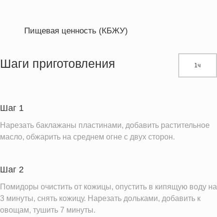
Пищевая ценность (КБЖУ)
Энергетическая ценность
190.8 кКал
Жиры
12.1 г
Шаги приготовления
1ч
Белки
3.2 г
Углеводы
19.7 г
Шаг 1
Информация для одной порции
Нарезать баклажаны пластинами, добавить растительное
масло, обжарить на среднем огне с двух сторон.
Шаг 2
Помидоры очистить от кожицы, опустить в кипящую воду на
3 минуты, снять кожицу. Нарезать дольками, добавить к
овощам, тушить 7 минуты.