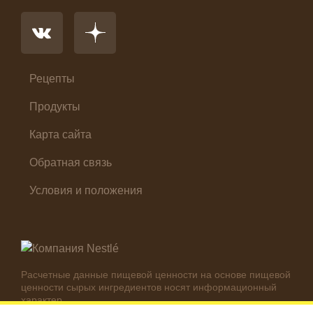
Основное блюдо
Первые блюда
Салат
Суп
Холодные закуски
Рецепты
Продукты
Карта сайта
Обратная связь
Условия и положения
Расчетные данные пищевой ценности на основе пищевой
ценности сырых ингредиентов носят информационный
характер.
Реальные цифры могут отличаться в зависимости от