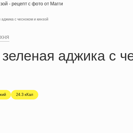
аджика с чесноком и кинзой
ухня
зеленая аджика с ч
кий
24.3 кКал