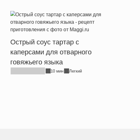
Острый соус тартар с
Сырн
каперсами для отварного
хрен
говяжьего языка
10 мин
Легкий