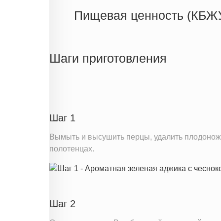
Пищевая ценность (КБЖ
Энергетическая ценность
Жиры
Шаги приготовления
Белки
Углеводы
Информация для одной порции
Шаг 1
Вымыть и высушить перцы, удалить плодонож
полотенцах.
Шаг 2