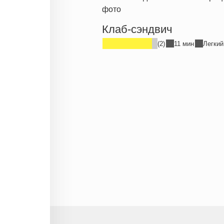
Клаб-сэндвич
(2)
11 мин
Легкий