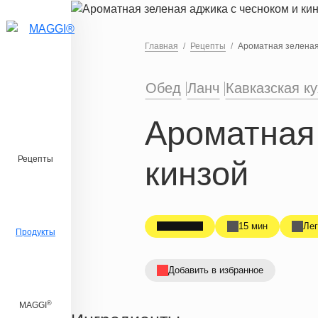
Перейти к основному содержанию
Главная
Рецепты
Ароматная зеленая 
Обед
Ланч
Кавказская к
Ароматная 
Рецепты
кинзой
15 мин
Лег
Продукты
Добавить в избранное
®
MAGGI