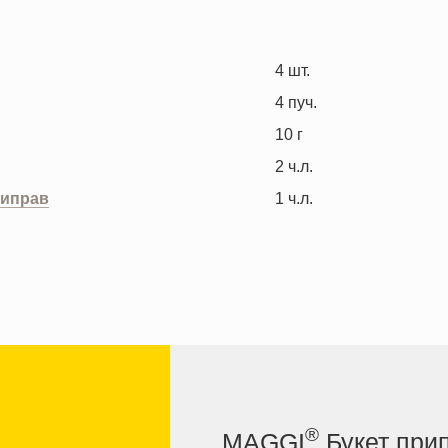
4
шт.
4
пуч.
10
г
2
ч.л.
риправ
1
ч.л.
®
MAGGI
Букет при