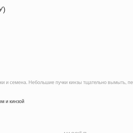
У)
24.3 кКал
0.3 г
1.6 г
4.7 г
ки и семена. Небольшие пучки кинзы тщательно вымыть, п
®