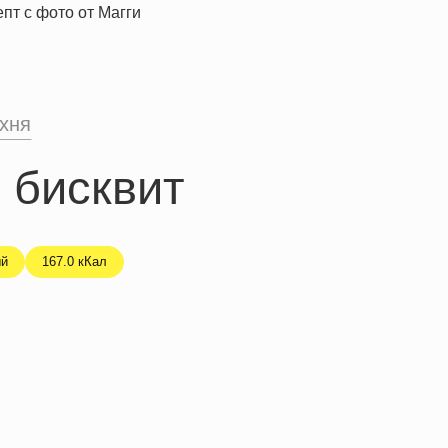
хня
 бисквит
й
167.0 кКал