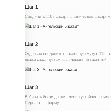
Натрий
Шаг 1
Кальций
Соединить 110 г сахара с ванильным сахаром,
Железо
Калий
Насыщенные жиры
Добавленный сахар
Шаг 2
Отдельно соединить просеянную муку с 115 г 
Информация для одной порции
ложки сахарную смесь с лимонной кислотой.
Шаг 3
Взбивать белки до появления устойчивых мягк
Перелить в форму.