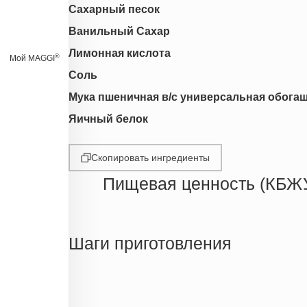
Сахарный песок
Ванильный Сахар
Лимонная кислота
®
Мой MAGGI
Соль
Мука пшеничная в/с универсальная обога
Яичный белок
Скопировать ингредиенты
Пищевая ценность (КБЖ
Энергетическая ценность
Жиры
Шаги приготовления
Белки
Углеводы
Пищевые волокна