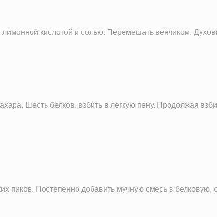
161.0 мг
3.8 мг
 лимонной кислотой и солью. Перемешать венчиком. Духовку
0.6 мг
53.1 мг
0.0 г
0.7 ч.л.
сахара. Шесть белков, взбить в легкую пену. Продолжая взб
их пиков. Постепенно добавить мучную смесь в белковую, 