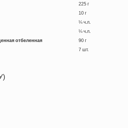
225
г
10
г
¼
ч.л.
¼
ч.л.
щенная отбеленная
90
г
7
шт.
У)
167.0 кКал
0.2 г
3.7 г
38.1 г
0.3 г