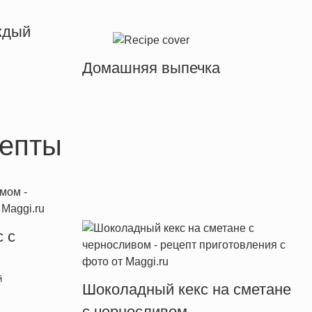
ждый
Домашняя выпечка
епты
 с
й
Шоколадный кекс на сметане
с черносливом