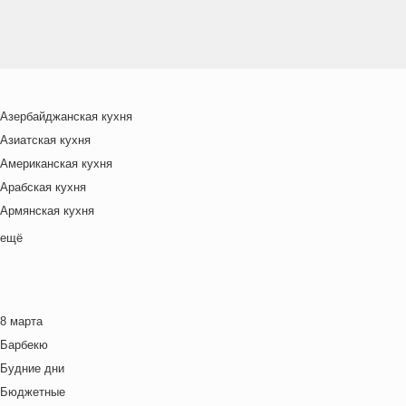
Азербайджанская кухня
Азиатская кухня
Американская кухня
Арабская кухня
Армянская кухня
Белорусская
ещё
Ближневосточная
Болгарская кухня
Британская кухня
8 марта
Венгерская кухня
Барбекю
Греческая кухня
Будние дни
Грузинская кухня
Бюджетные
Еврейская кухня