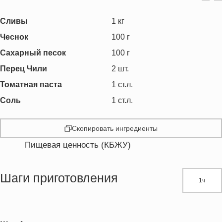
Сливы
1
кг
Чеснок
100
г
Сахарный песок
100
г
Перец Чили
2
шт.
Томатная паста
1
ст.л.
Соль
1
ст.л.
Скопировать ингредиенты
Пищевая ценность (КБЖУ)
Энергетическая ценность
1031.0 кКал
Жиры
3.6 г
Шаги приготовления
1ч
Белки
15.1 г
Углеводы
255.2 г
Пищевые волокна
17.7 г