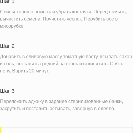
Шаг 1
Сахар
205.0 г
Сливы хорошо помыть и убрать косточки. Перец помыть,
Натрий
11665.4 мг
вычистить семена. Почистить чеснок. Порубить все в
мясорубке.
Насыщенные жиры
0.2 г
Информация для одной порции
Шаг 2
Добавить в сливовую массу томатную пасту, всыпать сахар
и соль, поставить средний на огонь и вскипятить. Снять
пену. Варить 20 минут.
Шаг 3
Переложить аджику в заранее стерилизованные банки,
закрутить и поставить остывать, завернув в одеяло.