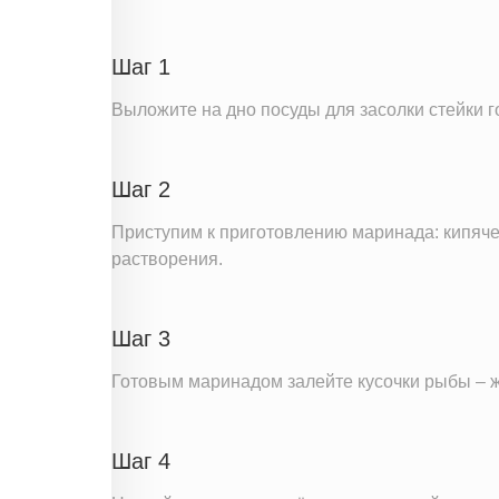
Пищевые волокна
Сахар
Шаг 1
Холестерин
Выложите на дно посуды для засолки стейки г
Вода
Натрий
Шаг 2
Магний
Кальций
Приступим к приготовлению маринада: кипячен
растворения.
Железо
Калий
Фолиевая кислота
Шаг 3
Витамин С
Готовым маринадом залейте кусочки рыбы – ж
Витамин А
Насыщенные жиры
Шаг 4
Добавленный сахар