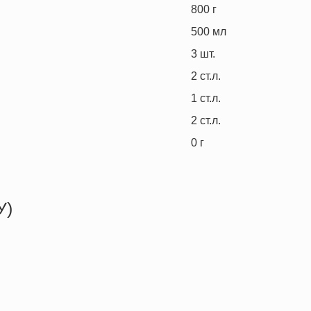
800
г
500
мл
3
шт.
2
ст.л.
1
ст.л.
2
ст.л.
0
г
У)
185.0 кКал
9.9 г
22.6 г
1.9 г