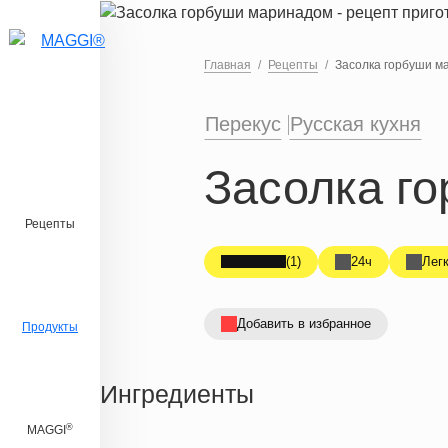
Перейти к основному содержанию
Главная
Рецепты
Засолка горбуши м
Перекус
Русская кухня
Засолка г
Рецепты
(1)
24ч
Лег
Добавить в избранное
Продукты
Ингредиенты
®
MAGGI