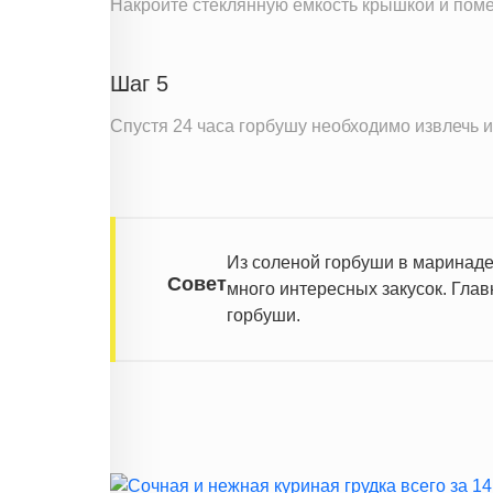
Накройте стеклянную ёмкость крышкой и помес
Информация для одной порции
Шаг 5
Спустя 24 часа горбушу необходимо извлечь и
Из соленой горбуши в маринаде
Совет
много интересных закусок. Гла
горбуши.