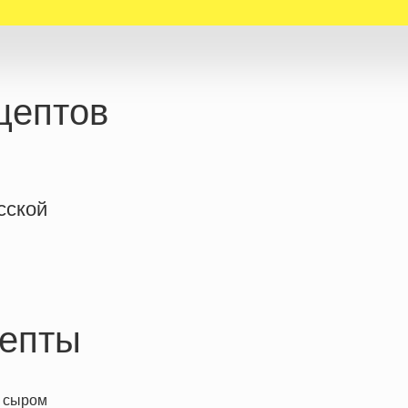
цептов
сской
епты