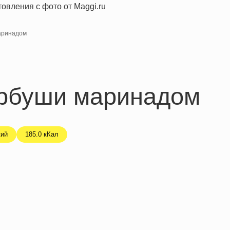
аринадом
орбуши маринадом
кий
185.0 кКал