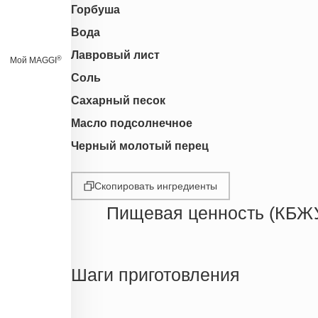
Горбуша
Вода
Лавровый лист
®
Мой MAGGI
Соль
Сахарный песок
Масло подсолнечное
Черный молотый перец
Скопировать ингредиенты
Пищевая ценность (КБЖ
Энергетическая ценность
Жиры
Шаги приготовления
Белки
Углеводы