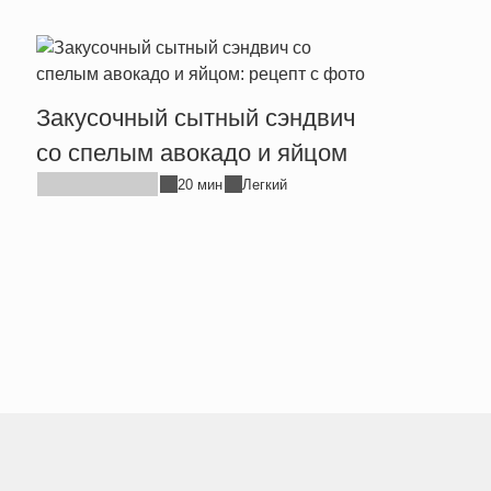
Закусочный сытный сэндвич
Пост
со спелым авокадо и яйцом
минд
20 мин
Легкий