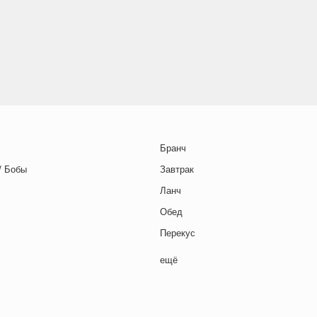
Бранч
/ Бобы
Завтрак
Ланч
Обед
Перекус
Полдник
ещё
Семейная кухня
Снеки