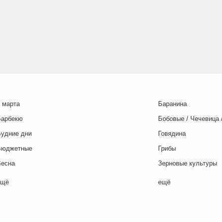
 марта
Баранина
Барбекю
Бобовые / Чечевица 
Будние дни
Говядина
Бюджетные
Грибы
Весна
Зерновые культуры
Выходные дни
Картофель
ещё
ещё
отовим с детьми
Курица
День игры
Макароны / Лапша