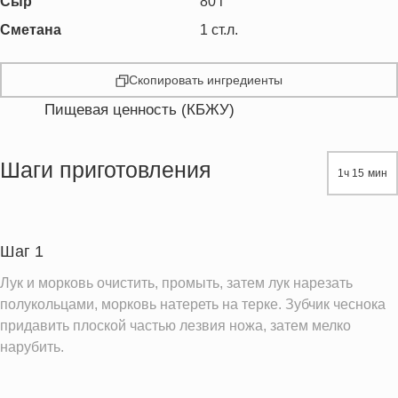
Сыр
80
г
Сметана
1
ст.л.
Скопировать ингредиенты
Пищевая ценность (КБЖУ)
Энергетическая ценность
417.7 кКал
Жиры
29.7 г
Шаги приготовления
1ч 15 мин
Белки
25.4 г
Углеводы
12.4 г
Пищевые волокна
3.2 г
Шаг 1
Холестерин
97.7 мг
Лук и морковь очистить, промыть, затем лук нарезать
Вода
275.9 г
полукольцами, морковь натереть на терке. Зубчик чеснока
придавить плоской частью лезвия ножа, затем мелко
Натрий
184.0 мг
нарубить.
Магний
57.3 мг
Кальций
155.4 мг