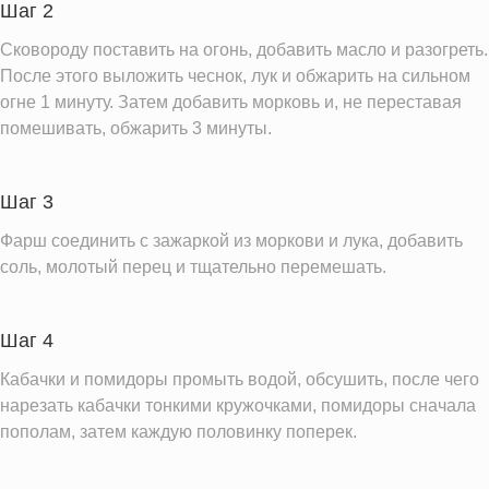
Шаг 2
Железо
1.8 мг
Сковороду поставить на огонь, добавить масло и разогреть.
Калий
907.7 мг
После этого выложить чеснок, лук и обжарить на сильном
Фолиевая кислота
53.2 мкг
огне 1 минуту. Затем добавить морковь и, не переставая
Витамин С
помешивать, обжарить 3 минуты.
30.0 мг
Витамин А
431.8 IU
Витамин Д
0.1 IU
Шаг 3
Витамин Е
0.7 мг
Фарш соединить с зажаркой из моркови и лука, добавить
соль, молотый перец и тщательно перемешать.
Насыщенные жиры
12.1 г
Информация для одной порции
Шаг 4
Кабачки и помидоры промыть водой, обсушить, после чего
нарезать кабачки тонкими кружочками, помидоры сначала
пополам, затем каждую половинку поперек.