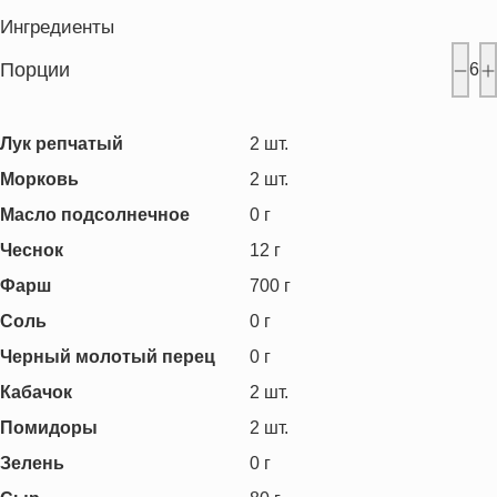
Ингредиенты
Порции
6
Лук репчатый
2
шт.
Морковь
2
шт.
Масло подсолнечное
0
г
Чеснок
12
г
Фарш
700
г
Соль
0
г
Черный молотый перец
0
г
Кабачок
2
шт.
Помидоры
2
шт.
Зелень
0
г