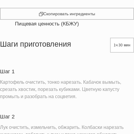
Скопировать ингредиенты
Пищевая ценность (КБЖУ)
Энергетическая ценность
388.5 кКал
Жиры
25.0 г
Шаги приготовления
1ч 30 мин
Белки
20.7 г
Углеводы
22.3 г
Пищевые волокна
4.5 г
Шаг 1
Холестерин
121.9 мг
Картофель очистить, тонко нарезать. Кабачок вымыть,
Вода
289.6 г
срезать хвостик, порезать кубиками. Цветную капусту
промыть и разобрать на соцветия.
Натрий
498.9 мг
Магний
63.6 мг
Шаг 2
Кальций
374.1 мг
Железо
Лук очистить, измельчить, обжарить. Колбаски нарезать
4.0 мг