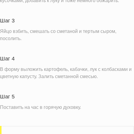
кусочками, добавить к луку и тоже немного обжарить.
Калий
972.4 мг
Фолиевая кислота
93.1 мкг
Шаг 3
Витамин С
56.3 мг
Яйцо взбить, смешать со сметаной и тертым сыром,
Витамин А
191.3 IU
посолить.
Витамин Д
0.9 IU
Витамин Е
0.6 мг
Шаг 4
Насыщенные жиры
13.2 г
В форму выложить картофель, кабачки, лук с колбасками и
Информация для одной порции
цветную капусту. Залить сметанной смесью.
Шаг 5
Поставить на час в горячую духовку.