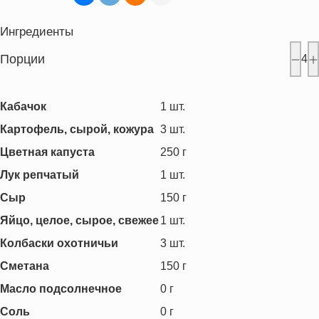
Ингредиенты
Порции
4
Кабачок
1
шт.
Картофель, сырой, кожура
3
шт.
Цветная капуста
250
г
Лук репчатый
1
шт.
Сыр
150
г
Яйцо, целое, сырое, свежее
1
шт.
Колбаски охотничьи
3
шт.
Сметана
150
г
Масло подсолнечное
0
г
Соль
0
г