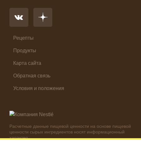
Основное блюдо
Первые блюда
Салат
Суп
Холодные закуски
Рецепты
Продукты
Карта сайта
Обратная связь
Условия и положения
Расчетные данные пищевой ценности на основе пищевой
ценности сырых ингредиентов носят информационный
характер.