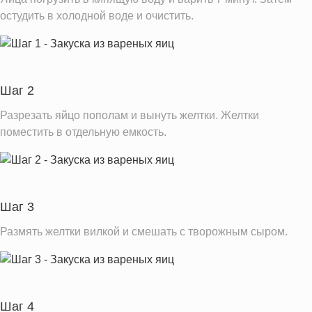
Вода
257.7 г
остудить в холодной воде и очистить.
Натрий
522.4 мг
Магний
40.7 мг
Кальций
200.8 мг
Шаг 2
Железо
5.7 мг
Разрезать яйцо пополам и вынуть желтки. Желтки
Калий
474.1 мг
поместить в отдельную емкость.
Фолиевая кислота
154.5 мкг
Витамин А
579.8 IU
Витамин Д
6.5 IU
Шаг 3
Витамин Е
3.6 мг
Размять желтки вилкой и смешать с творожным сыром.
Насыщенные жиры
14.1 г
Информация для одной порции
Шаг 4