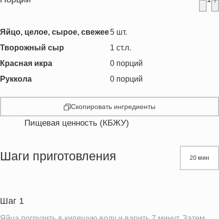
Яйцо, целое, сырое, свежее
5
шт.
Творожный сыр
1
ст.л.
Красная икра
0
порций
Руккола
0
порций
Скопировать ингредиенты
Пищевая ценность (КБЖУ)
Энергетическая ценность
532.7 кКал
Жиры
37.6 г
Шаги приготовления
20 мин
Белки
42.0 г
Углеводы
3.4 г
Сахар
1.9 г
Шаг 1
Холестерин
1228.6 мг
Яйца погрузить в кипящую воду и варить 7 минут. Затем