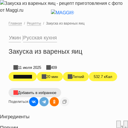
Перейти к основному содержанию
Главная
Рецепты
Закуска из вареных яиц
Ужин
Русская кухня
Закуска из вареных яиц
11 июля 2025
409
20 мин
Легкий
532.7 кКал
Добавить в избранное
Поделиться:
Ингредиенты
Порции
1