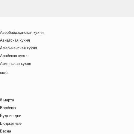
Азербайджанская кухня
Азиатская кухня
Американская кухня
Арабская кухня
Армянская кухня
Белорусская
ещё
Ближневосточная
Болгарская кухня
Британская кухня
8 марта
Венгерская кухня
Барбекю
Греческая кухня
Будние дни
Грузинская кухня
Бюджетные
Еврейская кухня
Весна
Европейская кухня