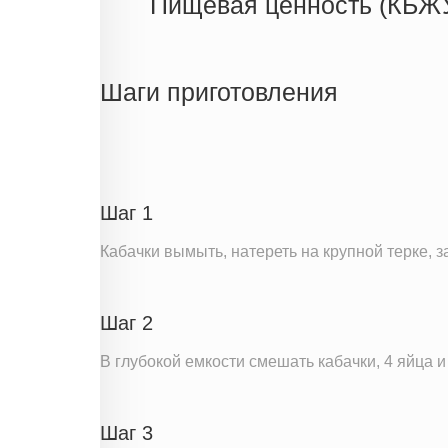
Пищевая ценность (КБЖ
Энергетическая ценность
Жиры
Шаги приготовления
Белки
Углеводы
Пищевые волокна
Натрий
Шаг 1
Кальций
Кабачки вымыть, натереть на крупной терке, 
Железо
Калий
Шаг 2
Насыщенные жиры
Добавленный сахар
В глубокой емкости смешать кабачки, 4 яйца и 
Информация для одной порции
Шаг 3