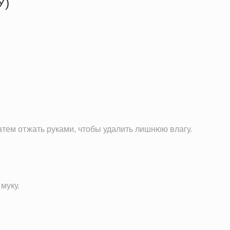
У)
511.8 кКал
29.0 г
22.1 г
44.9 г
7.5 г
1153.6 мг
263.5 мг
затем отжать руками, чтобы удалить лишнюю влагу.
3.8 мг
1005.7 мг
8.7 г
2.1 ч.л.
муку.