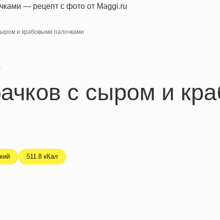
 сыром и крабовыми палочками
я
бачков с сыром и кр
кий
511.8 кКал