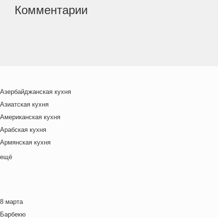
Комментарии
Азербайджанская кухня
Азиатская кухня
Американская кухня
Арабская кухня
Армянская кухня
Белорусская
ещё
Ближневосточная
Болгарская кухня
Британская кухня
8 марта
Венгерская кухня
Барбекю