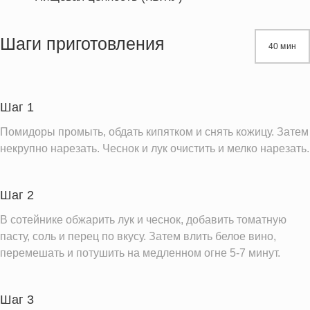
Энергетическая ценность
308.9 кКал
Жиры
11.2 г
Шаги приготовления
40 мин
Белки
21.3 г
Углеводы
23.4 г
Пищевые волокна
4.3 г
Шаг 1
Сахар
10.5 г
Помидоры промыть, обдать кипятком и снять кожицу. Затем
Вода
445.3 г
некрупно нарезать. Чеснок и лук очистить и мелко нарезать.
Натрий
454.8 мг
Кальций
87.0 мг
Шаг 2
Железо
7.3 мг
В сотейнике обжарить лук и чеснок, добавить томатную
Калий
пасту, соль и перец по вкусу. Затем влить белое вино,
1323.9 мг
перемешать и потушить на медленном огне 5-7 минут.
Насыщенные жиры
1.7 г
Информация для одной порции
Шаг 3