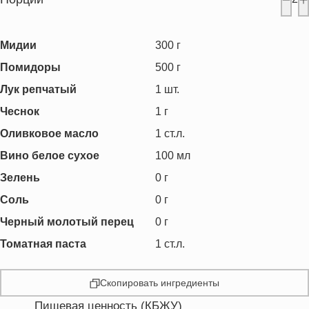
Мидии
300
г
Помидоры
500
г
Лук репчатый
1
шт.
Чеснок
1
г
Оливковое масло
1
ст.л.
Вино белое сухое
100
мл
Зелень
0
г
Соль
0
г
Черный молотый перец
0
г
Томатная паста
1
ст.л.
Скопировать ингредиенты
Пищевая ценность (КБЖУ)