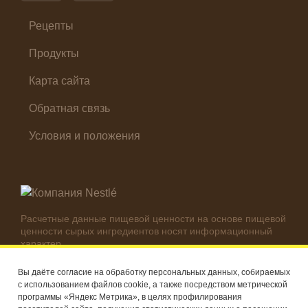
Суп
Холодные закуски
Рецепты
Продукты
Карта сайта
Обратная связь
Условия и положения
Расчетные данные пищевой ценности на основе пищевой
ценности сырых ингредиентов носят информационный
характер.
Реальные цифры могут отличаться в зависимости от
используемых ингредиентов.
Вы даёте согласие на обработку персональных данных, собираемых
с использованием файлов cookie, а также посредством метрической
© Компания Nestlé, 2026 г. Все права защищены
программы «Яндекс Метрика», в целях профилирования