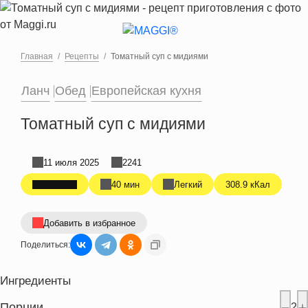
Перейти к основному содержанию
Главная
Рецепты
Томатный суп с мидиями
Ланч
Обед
Европейская кухня
Томатный суп с мидиями
11 июля 2025
2241
40 мин
Легкий
308.9 кКал
Добавить в избранное
Поделиться:
Ингредиенты
Порции
2