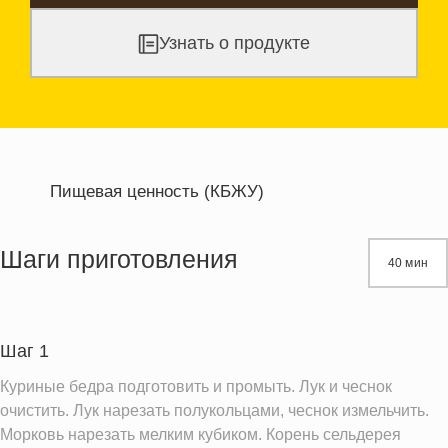
Узнать о продукте
Пищевая ценность (КБЖУ)
Энергетическая ценность
368.1 кКал
Жиры
31.0 г
Шаги приготовления
40 мин
Белки
17.9 г
Углеводы
4.1 г
Шаг 1
Информация для одной порции
Куриные бедра подготовить и промыть. Лук и чеснок
очистить. Лук нарезать полукольцами, чеснок измельчить.
Морковь нарезать мелким кубиком. Корень сельдерея