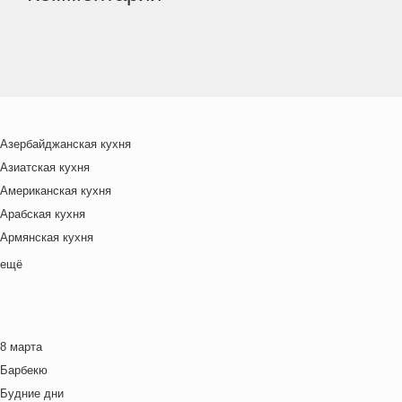
Азербайджанская кухня
Азиатская кухня
Американская кухня
Арабская кухня
Армянская кухня
Белорусская
ещё
Ближневосточная
Болгарская кухня
Британская кухня
8 марта
Венгерская кухня
Барбекю
Греческая кухня
Будние дни
Грузинская кухня