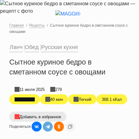
Перейти к основному содержанию
Главная
Рецепты
Сытное куриное бедро в сметанном соусе с
овощами
Ланч
Обед
Русская кухня
Сытное куриное бедро в
сметанном соусе с овощами
11 июля 2025
279
40 мин
Легкий
368.1 кКал
Добавить в избранное
Поделиться: