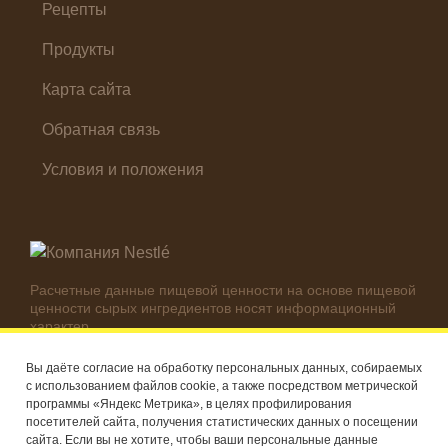
Холодные закуски
Рецепты
Продукты
Карта сайта
Обратная связь
Условия и положения
Расчетные данные пищевой ценности на основе пищевой
ценности сырых ингредиентов носят информационный
характер.
Реальные цифры могут отличаться в зависимости от
используемых ингредиентов.
Вы даёте согласие на обработку персональных данных, собираемых
с использованием файлов cookie, а также посредством метрической
© Компания Nestlé, 2026 г. Все права защищены
программы «Яндекс Метрика», в целях профилирования
посетителей сайта, получения статистических данных о посещении
®
Владелец товарных знаков: Société des Produits Nestlé S.A.
сайта. Если вы не хотите, чтобы ваши персональные данные
(Швейцария)