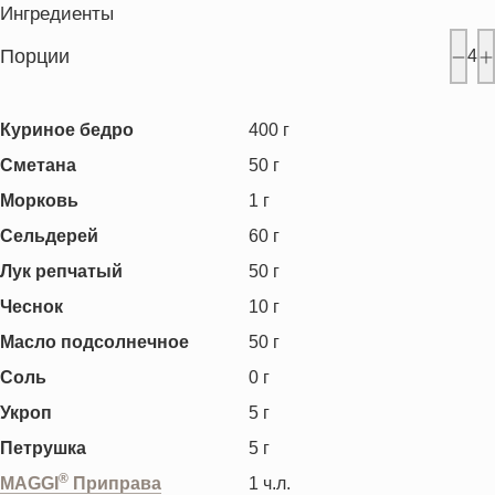
Ингредиенты
Порции
4
Куриное бедро
400
г
Сметана
50
г
Морковь
1
г
Сельдерей
60
г
Лук репчатый
50
г
Чеснок
10
г
Масло подсолнечное
50
г
Соль
0
г
Укроп
5
г
Петрушка
5
г
®
MAGGI
Приправа
1
ч.л.