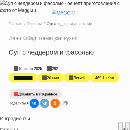
Перейти к основному содержанию
Главная
Рецепты
Суп с чеддером и фасолью
Ланч
Обед
Немецкая кухня
Суп с чеддером и фасолью
10 июля 2025
282
20 мин
Легкий
469.1 кКал
Добавить в избранное
Поделиться:
Ингредиенты
Порции
4