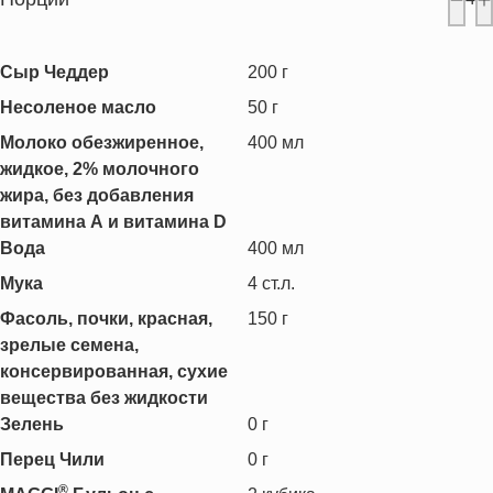
Сыр Чеддер
200
г
Несоленое масло
50
г
Молоко обезжиренное,
400
мл
жидкое, 2% молочного
жира, без добавления
витамина А и витамина D
Вода
400
мл
Мука
4
ст.л.
Фасоль, почки, красная,
150
г
зрелые семена,
консервированная, сухие
вещества без жидкости
Зелень
0
г
Перец Чили
0
г
®