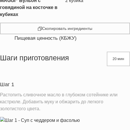
MAGGI
Бульон c
2
кубика
говядиной на косточке в
кубиках
Скопировать ингредиенты
Пищевая ценность (КБЖУ)
Энергетическая ценность
469.1 кКал
Жиры
30.0 г
Шаги приготовления
20 мин
Белки
20.7 г
Углеводы
31.0 г
Шаг 1
Информация для одной порции
Растопить сливочное масло в глубоком сотейнике или
кастрюле. Добавить муку и обжарить до легкого
золотистого цвета.