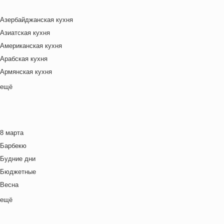
Азербайджанская кухня
Азиатская кухня
Американская кухня
Арабская кухня
Армянская кухня
Белорусская
ещё
Ближневосточная
Болгарская кухня
Британская кухня
8 марта
Венгерская кухня
Барбекю
Греческая кухня
Будние дни
Грузинская кухня
Бюджетные
Еврейская кухня
Весна
Европейская кухня
Выходные дни
ещё
Индийская кухня
Готовим с детьми
Испанская кухня
День игры