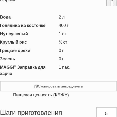
Вода
2
л
Говядина на косточке
400
г
Нут сушеный
1
ст.
Круглый рис
½
ст.
Грецкие орехи
0
г
Зелень
0
г
®
MAGGI
Заправка для
1
пак.
харчо
Скопировать ингредиенты
Пищевая ценность (КБЖУ)
Энергетическая ценность
376.8 кКал
Жиры
12.0 г
Шаги приготовления
1ч