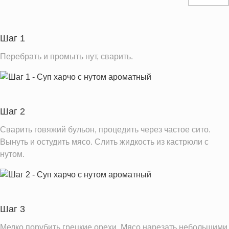
Белки
24.8 г
Углеводы
41.2 г
Шаг 1
Информация для одной порции
Перебрать и промыть нут, сварить.
Шаг 2
Сварить говяжий бульон, процедить через частое сито.
Вынуть и остудить мясо. Слить жидкость из кастрюли с
нутом.
Шаг 3
Мелко порубить грецкие орехи. Мясо нарезать небольшими