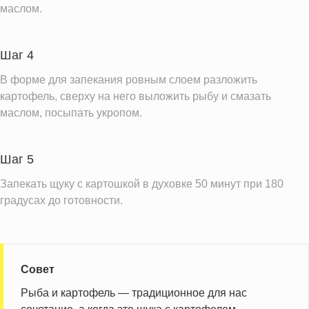
маслом.
Витамин Д
4.2 IU
Витамин Е
2.7 мг
Шаг 4
Насыщенные жиры
0.7 г
В форме для запекания ровным слоем разложить
Информация для одной порции
картофель, сверху на него выложить рыбу и смазать
маслом, посыпать укропом.
Шаг 5
Запекать щуку с картошкой в духовке 50 минут при 180
градусах до готовности.
Совет
Рыба и картофель — традиционное для нас