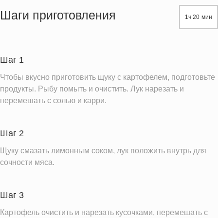
Жиры
6.4 г
Шаги приготовления
1ч 20 мин
Белки
35.2 г
Углеводы
15.7 г
Пищевые волокна
3.5 г
Шаг 1
Холестерин
65.0 мг
Чтобы вкусно приготовить щуку с картофелем, подготовьте
Вода
244.4 г
продукты. Рыбу помыть и очистить. Лук нарезать и
перемешать с солью и карри.
Натрий
724.6 мг
Магний
80.8 мг
Шаг 2
Кальций
143.9 мг
Железо
Щуку смазать лимонным соком, лук положить внутрь для
4.7 мг
сочности мяса.
Калий
922.7 мг
Фолиевая кислота
52.7 мкг
Шаг 3
Витамин С
31.0 мг
Картофель очистить и нарезать кусочками, перемешать с
Витамин А
51.3 IU