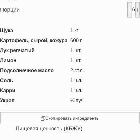
Порции
6
Щука
1
кг
Картофель, сырой, кожура
600
г
Лук репчатый
1
шт.
Лимон
1
шт.
Подсолнечное масло
2
ст.л.
Соль
1
ч.л.
Карри
1
ч.л.
Укроп
½
пуч.
Скопировать ингредиенты
Пищевая ценность (КБЖУ)
Энергетическая ценность
262.1 кКал