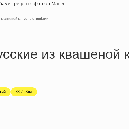
 квашеной капусты с грибами
я
сские из квашеной 
кий
88.7 кКал