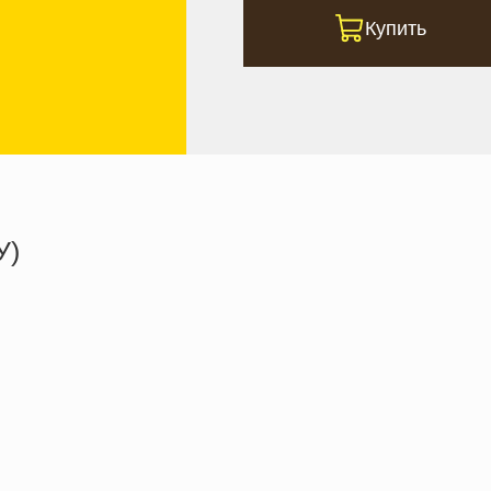
Купить
У)
88.7 кКал
2.0 г
3.5 г
16.6 г