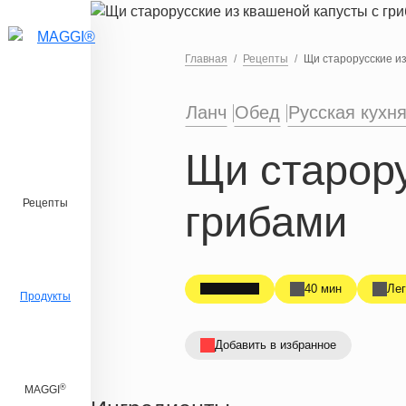
Перейти к основному содержанию
Главная
Рецепты
Щи старорусские из
Ланч
Обед
Русская кухн
Щи старору
Рецепты
грибами
40 мин
Лег
Продукты
Добавить в избранное
®
MAGGI