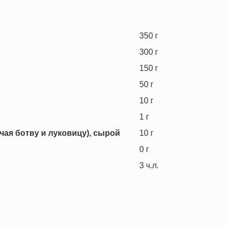
350
г
300
г
150
г
50
г
10
г
1
г
чая ботву и луковицу), сырой
10
г
0
г
3
ч.л.