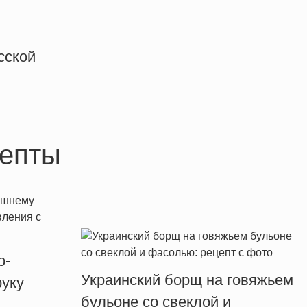
сской
епты
о-
Украинский борщ на говяжьем
уку
бульоне со свеклой и