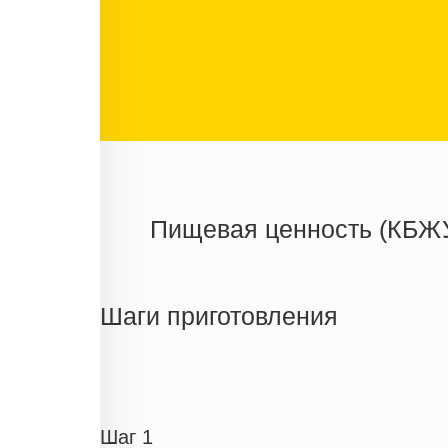
Пищевая ценность (КБЖ
Энергетическая ценность
Жиры
Шаги приготовления
Белки
Углеводы
Информация для одной порции
Шаг 1