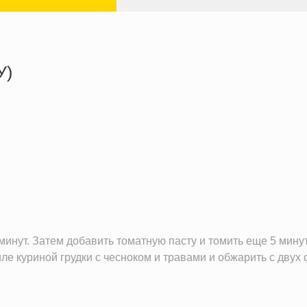
У)
1563.5 кКал
78.0 г
158.3 г
52.1 г
минут. Затем добавить томатную пасту и томить еще 5 минут
е куриной грудки c чесноком и травами и обжарить с двух с