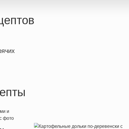
цептов
рячих
епты