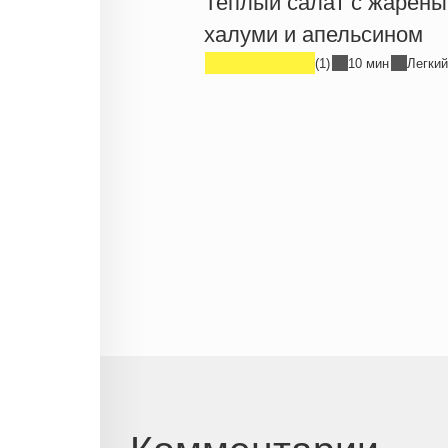
Теплый салат с жарен
халуми и апельсином
(1)
10 мин
Легкий