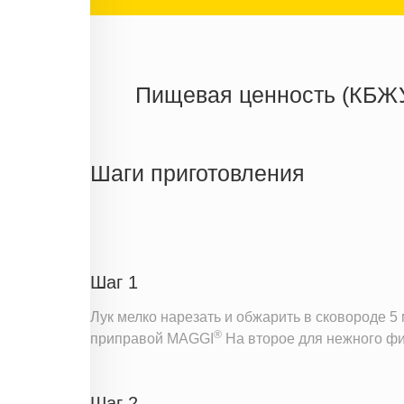
Пищевая ценность (КБЖ
Энергетическая ценность
Жиры
Шаги приготовления
Белки
Углеводы
Информация для одной порции
Шаг 1
Лук мелко нарезать и обжарить в сковороде 5 
®
приправой MAGGI
На второе для нежного фил
Шаг 2