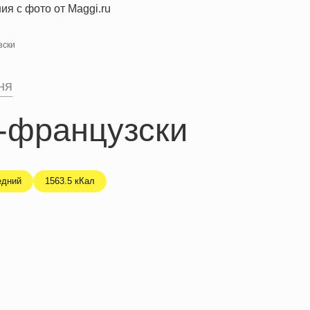
зски
ня
-французски
едний
1563.5 кКал