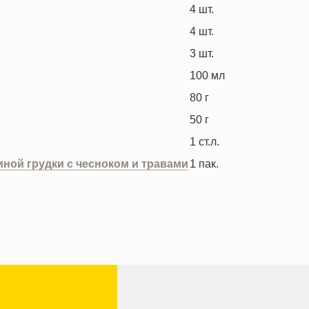
4
шт.
4
шт.
3
шт.
100
мл
80
г
50
г
1
ст.л.
ной грудки с чесноком и травами
1
пак.