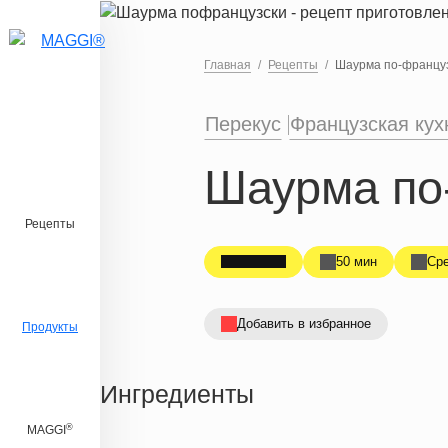
Перейти к основному содержанию
Главная
Рецепты
Шаурма по-францу
Перекус
Французская кух
Шаурма по
Рецепты
50 мин
Ср
Добавить в избранное
Продукты
Ингредиенты
®
MAGGI