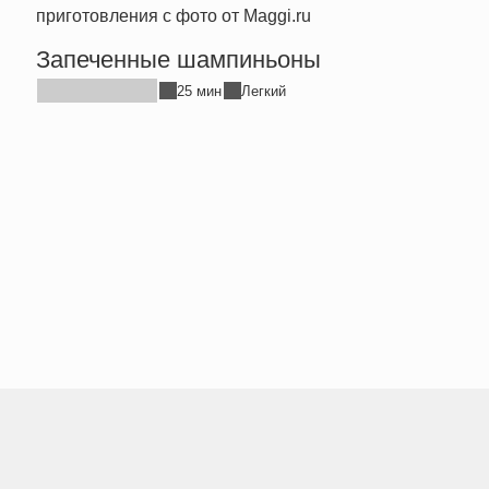
Запеченные шампиньоны
Дома
кури
25 мин
Легкий
без 