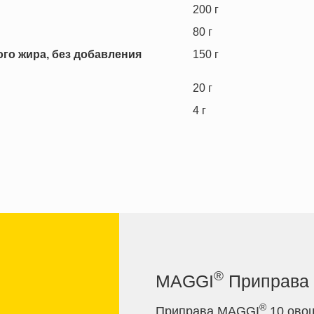
200
г
80
г
го жира, без добавления
150
г
20
г
4
г
®
MAGGI
Приправа 
®
Приправа MAGGI
10 овощ