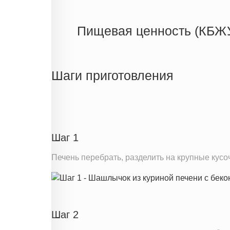
Пищевая ценность (КБЖ
Энергетическая ценность
Жиры
Шаги приготовления
Белки
Углеводы
Информация для одной порции
Шаг 1
Печень перебрать, разделить на крупные кусо
Шаг 2