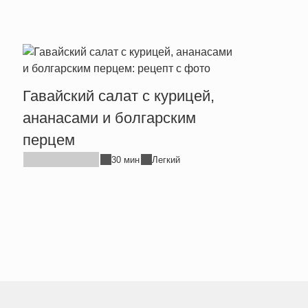
Гавайский салат с курицей,
Тепл
ананасами и болгарским
брын
перцем
30 мин
Легкий