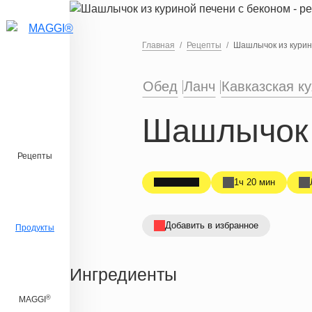
Перейти к основному содержанию
Главная
Рецепты
Шашлычок из курин
Обед
Ланч
Кавказская к
Шашлычок 
Рецепты
1ч 20 мин
Добавить в избранное
Продукты
Ингредиенты
®
MAGGI