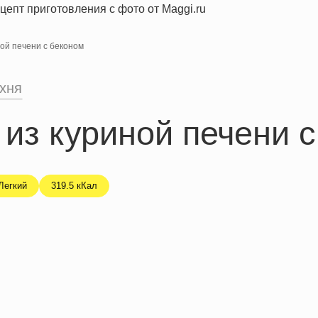
ой печени с беконом
ухня
из куриной печени с
Легкий
319.5 кКал