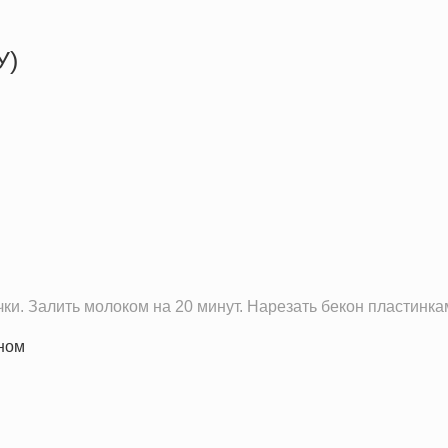
У)
319.5 кКал
21.3 г
25.2 г
5.4 г
чки. Залить молоком на 20 минут. Нарезать бекон пластинк