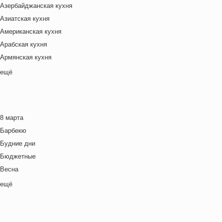
Азербайджанская кухня
Азиатская кухня
Американская кухня
Арабская кухня
Армянская кухня
Белорусская
ещё
Ближневосточная
Болгарская кухня
Британская кухня
8 марта
Венгерская кухня
Барбекю
Греческая кухня
Будние дни
Грузинская кухня
Бюджетные
Еврейская кухня
Весна
Европейская кухня
Выходные дни
ещё
Индийская кухня
Готовим с детьми
Испанская кухня
День игры
Итальянская кухня
День матери