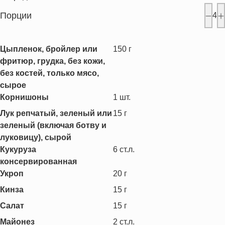
Порции
4
Цыпленок, бройлер или
150
г
фритюр, грудка, без кожи,
без костей, только мясо,
сырое
Корнишоны
1
шт.
Лук репчатый, зеленый или
15
г
зеленый (включая ботву и
луковицу), сырой
Кукуруза
6
ст.л.
консервированная
Укроп
20
г
Кинза
15
г
Салат
15
г
Майонез
2
ст.л.