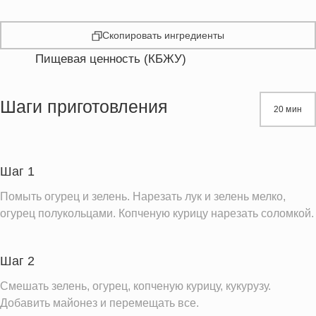
Скопировать ингредиенты
Пищевая ценность (КБЖУ)
Энергетическая ценность
153.6 кКал
Жиры
10.8 г
Шаги приготовления
20 мин
Белки
9.6 г
Углеводы
5.0 г
Пищевые волокна
0.9 г
Шаг 1
Сахар
1.5 г
Помыть огурец и зелень. Нарезать лук и зелень мелко,
Холестерин
32.6 мг
огурец полукольцами. Копченую курицу нарезать соломкой.
Вода
71.8 г
Натрий
158.1 мг
Шаг 2
Магний
19.7 мг
Смешать зелень, огурец, копченую курицу, кукурузу.
Кальций
Добавить майонез и перемещать все.
21.4 мг