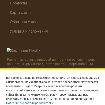
Продукты
Карта сайта
Обратная связь
Условия и положения
Расчетные данные пищевой ценности на основе пищевой
ценности сырых ингредиентов носят информационный
характер.
Реальные цифры могут отличаться в зависимости от
используемых ингредиентов.
Вы даёте согласие на обработку персональных данных, собираемых
с использованием файлов cookie, а также посредством метрической
© Компания Nestlé, 2026 г. Все права защищены
программы «Яндекс Метрика», в целях профилирования
посетителей сайта, получения статистических данных о посещении
®
Владелец товарных знаков: Société des Produits Nestlé S.A.
сайта. Если вы не хотите, чтобы ваши персональные данные
(Швейцария)
обрабатывались, покиньте сайт. Более подробная информация в
Политике обработки файлов cookie.