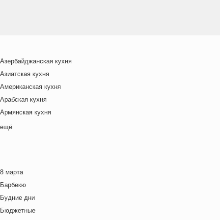
Азербайджанская кухня
Азиатская кухня
Американская кухня
Арабская кухня
Армянская кухня
Белорусская
ещё
Ближневосточная
Болгарская кухня
Британская кухня
8 марта
Венгерская кухня
Барбекю
Греческая кухня
Будние дни
Грузинская кухня
Бюджетные
Еврейская кухня