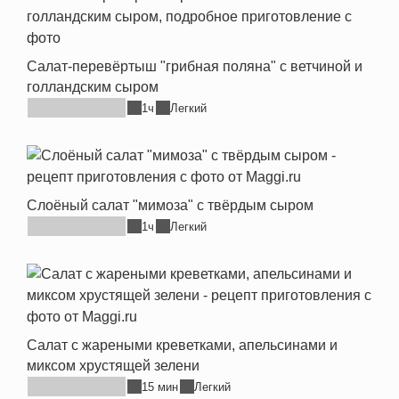
Салат-перевёртыш "грибная поляна" с ветчиной и
голландским сыром
1ч
Легкий
Слоёный салат "мимоза" с твёрдым сыром
1ч
Легкий
Салат с жареными креветками, апельсинами и
миксом хрустящей зелени
15 мин
Легкий