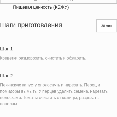
Пищевая ценность (КБЖУ)
Энергетическая ценность
101.8 кКал
Жиры
4.2 г
Шаги приготовления
30 мин
Белки
11.3 г
Углеводы
8.2 г
Пищевые волокна
2.6 г
Шаг 1
Натрий
386.7 мг
Креветки разморозить, очистить и обжарить.
Кальций
99.4 мг
Железо
1.2 мг
Шаг 2
Калий
500.6 мг
Пекинскую капусту ополоснуть и нарезать. Перец и
Насыщенные жиры
0.4 г
помидоры вымыть. У перцев удалить семена, нарезать
Добавленный сахар
полосками. Томаты очистить от кожицы, разрезать
1.8 ч.л.
пополам.
Информация для одной порции