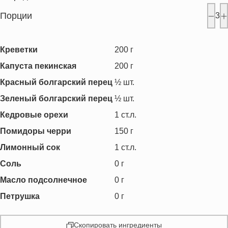
Порции
3
Креветки
200
г
Капуста пекинская
200
г
Красный болгарский перец
½
шт.
Зеленый болгарский перец
½
шт.
Кедровые орехи
1
ст.л.
Помидоры черри
150
г
Лимонный сок
1
ст.л.
Соль
0
г
Масло подсолнечное
0
г
Петрушка
0
г
Скопировать ингредиенты