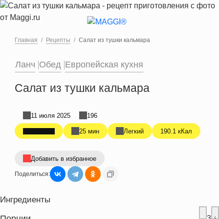
Перейти к основному содержанию
Главная
Рецепты
Салат из тушки кальмара
Ланч
Обед
Европейская кухня
Салат из тушки кальмара
11 июля 2025
196
25 мин
Легкий
190.1 кКал
Добавить в избранное
Поделиться:
Ингредиенты
Порции
3