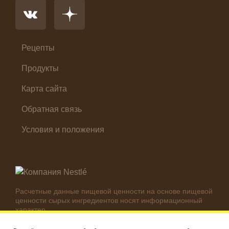
Первые блюда
Салат
Суп
Холодные закуски
Рецепты
Продукты
Карта сайта
Обратная связь
Условия и положения
Расчетные данные пищевой ценности на основе пищевой
ценности сырых ингредиентов носят информационный
характер.
Реальные цифры могут отличаться в зависимости от
используемых ингредиентов.