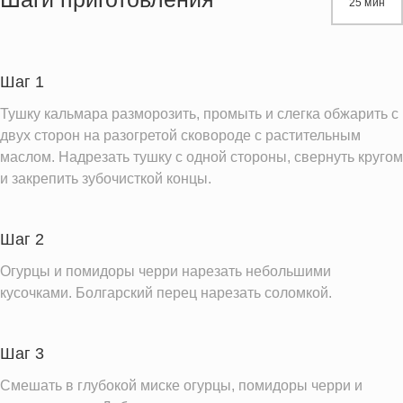
25 мин
Белки
26.6 г
Углеводы
8.9 г
Пищевые волокна
2.3 г
Шаг 1
Натрий
174.9 мг
Тушку кальмара разморозить, промыть и слегка обжарить с
Кальций
103.6 мг
двух сторон на разогретой сковороде с растительным
маслом. Надрезать тушку с одной стороны, свернуть кругом
Железо
3.5 мг
и закрепить зубочисткой концы.
Калий
879.7 мг
Насыщенные жиры
0.7 г
Шаг 2
Добавленный сахар
1.4 ч.л.
Огурцы и помидоры черри нарезать небольшими
Информация для одной порции
кусочками. Болгарский перец нарезать соломкой.
Шаг 3
Смешать в глубокой миске огурцы, помидоры черри и