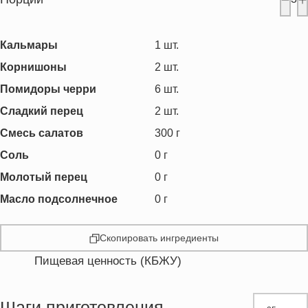
Кальмары
1
шт.
Корнишоны
2
шт.
Помидоры черри
6
шт.
Сладкий перец
2
шт.
Смесь салатов
300
г
Соль
0
г
Молотый перец
0
г
Масло подсолнечное
0
г
Скопировать ингредиенты
Пищевая ценность (КБЖУ)
Энергетическая ценность
190.1 кКал
Жиры
6.9 г
Шаги приготовления