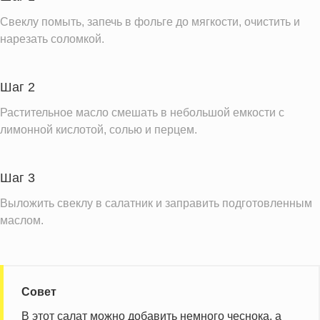
Сахар
16.9 г
Свеклу помыть, запечь в фольге до мягкости, очистить и
Вода
219.0 г
нарезать соломкой.
Натрий
195.0 мг
Магний
57.5 мг
Шаг 2
Кальций
40.0 мг
Растительное масло смешать в небольшой емкости с
Железо
лимонной кислотой, солью и перцем.
2.0 мг
Калий
812.5 мг
Фолиевая кислота
272.5 мкг
Шаг 3
Витамин С
12.3 мг
Выложить свеклу в салатник и заправить подготовленным
маслом.
Витамин А
5.0 IU
Витамин Е
5.3 мг
Насыщенные жиры
1.4 г
Совет
Информация для одной порции
В этот салат можно добавить немного чеснока, а