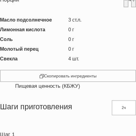
Масло подсолнечное
3
ст.л.
Лимонная кислота
0
г
Соль
0
г
Молотый перец
0
г
Свекла
4
шт.
Скопировать ингредиенты
Пищевая ценность (КБЖУ)
Энергетическая ценность
220.2 кКал
Жиры
13.2 г
Шаги приготовления
2ч
Белки
4.0 г
Углеводы
23.9 г
Пищевые волокна
7.0 г
Шаг 1