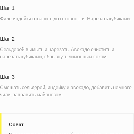
Пищевые волокна
3.3 г
Шаг 1
Сахар
0.6 г
Филе индейки отварить до готовности. Нарезать кубиками.
Холестерин
63.9 мг
Вода
115.1 г
Шаг 2
Натрий
203.0 мг
Сельдерей вымыть и нарезать. Авокадо очистить и
Магний
38.8 мг
нарезать кубиками, сбрызнуть лимонным соком.
Кальций
22.0 мг
Железо
1.1 мг
Шаг 3
Калий
467.5 мг
Смешать сельдерей, индейку и авокадо, добавить немного
Фолиевая кислота
48.4 мкг
чили, заправить майонезом.
Витамин С
5.4 мг
Витамин А
19.5 IU
Витамин Д
0.2 IU
Совет
Витамин Е
1.6 мг