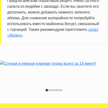
Предлагаем вам пошаговый рецепт очень сытного
Насыщенные жиры
2.8 г
салата из индейки с авокадо. Если вы захотите его
дополнить, можно добавить немного зеленого
Трансжиры
0.0 г
яблока. Для снижения калорийности попробуйте
использовать вместо майонеза йогурт, смешанный
Информация для одной порции
с горчицей. Также рекомендуем приготовить
салат
«Делич»
.