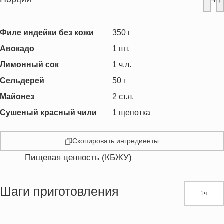
Филе индейки без кожи
350
г
Авокадо
1
шт.
Лимонный сок
1
ч.л.
Сельдерей
50
г
Майонез
2
ст.л.
Сушеный красный чили
1
щепотка
Скопировать ингредиенты
Пищевая ценность (КБЖУ)
Энергетическая ценность
258.8 кКал
Жиры
17.8 г
Шаги приготовления
1ч
Белки
21.0 г
Углеводы
4.7 г